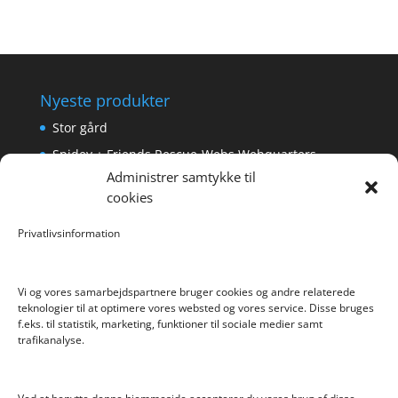
Nyeste produkter
Stor gård
Spidey + Friends Rescue-Webs Webquarters
Administrer samtykke til
Forlængerkabel til håndkontrol 2×2 m.
cookies
Pokemon Skoletaske med 4 Dele
Privatlivsinformation
Hyggeligt fehjem med gyldent enhjørning
Vi og vores samarbejdspartnere bruger cookies og andre relaterede
teknologier til at optimere vores websted og vores service. Disse bruges
f.eks. til statistik, marketing, funktioner til sociale medier samt
Info
trafikanalyse.
Blog
Cookiepolitik (EU)