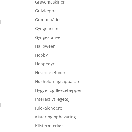
Gravemaskiner
Gulvtæppe
Gummibåde
|
Gyngeheste
Gyngestativer
Halloween
Hobby
Hoppedyr
Hovedtelefoner
Husholdningsapparater
Hygge- og fleecetæpper
Interaktivt legetøj
|
Julekalendere
Kister og opbevaring
Klistermærker