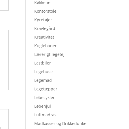
Køkkener
Kontorstole
Køretøjer
Kravlegård
Kreativitet
Kuglebaner
Lærerigt legetøj
Lastbiler
Legehuse
Legemad
Legetæpper
Løbecykler
Løbehjul
Luftmadras
Madkasser og Drikkedunke
|