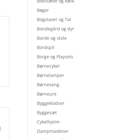
Bobslæde og kælk
Bøger
Bogstaver og Tal
Bondegård og dyr
Borde og stole
Bordspil
Borge og Playsets
Børnecykel
Børnelamper
Børneseng
Børneure
Byggeklodser
Byggesæt
Cykelhjelm
|
Dampmaskiner