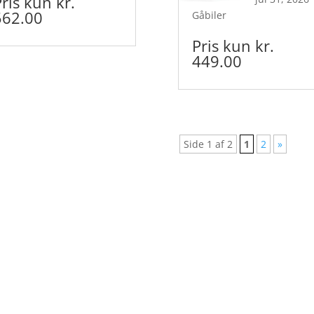
Pris kun kr.
562.00
Gåbiler
Pris kun kr.
449.00
Side 1 af 2
1
2
»