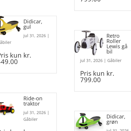
Didicar,
gul
Retro
jul 31, 2026
|
Roller
åbiler
Lewis gå
bil
Pris kun kr.
449.00
jul 31, 2026
|
Gåbiler
Pris kun kr.
799.00
Ride-on
traktor
jul 31, 2026
|
Didicar,
Gåbiler
grøn
jul 31, 2026