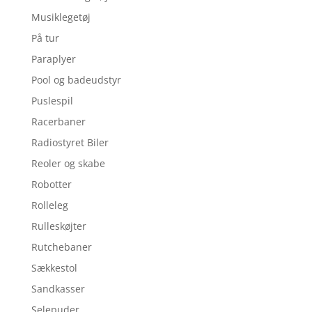
Musiklegetøj
På tur
Paraplyer
Pool og badeudstyr
Puslespil
Racerbaner
Radiostyret Biler
Reoler og skabe
Robotter
Rolleleg
Rulleskøjter
Rutchebaner
Sækkestol
Sandkasser
Selepuder