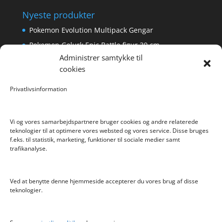
Nyeste produkter
Pokemon Evolution Multipack Gengar
Pokemon Golurk Epic Battle figur 30 cm
Administrer samtykke til
Scalextric Digital -Easyfit Digital Plug
cookies
Care Bear Love-A-Lot ECO Bamse 36cm
Bratz Stylin Dukke Cloe
Privatlivsinformation
Vi og vores samarbejdspartnere bruger cookies og andre relaterede
teknologier til at optimere vores websted og vores service. Disse bruges
f.eks. til statistik, marketing, funktioner til sociale medier samt
Info
trafikanalyse.
Blog
Cookiepolitik (EU)
Ved at benytte denne hjemmeside accepterer du vores brug af disse
Kontakt
teknologier.
Om
Privatlivspolitik