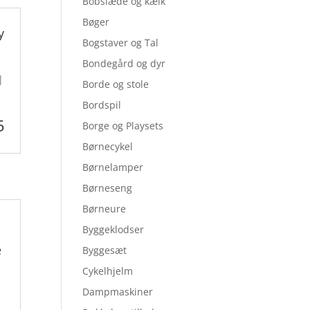
Bobslæde og kælk
Bøger
y
Bogstaver og Tal
Bondegård og dyr
|
Borde og stole
Bordspil
5
Borge og Playsets
Børnecykel
Børnelamper
Børneseng
Børneure
Byggeklodser
e
Byggesæt
Cykelhjelm
Dampmaskiner