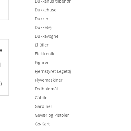
Dukkehus tilbehør
Dukkehuse
Dukker
Dukketøj
Dukkevogne
El Biler
e
Elektronik
Figurer
|
Fjernstyret Legetøj
Flyvemaskiner
0
Fodboldmål
Gåbiler
Gardiner
Gevær og Pistoler
Go-Kart