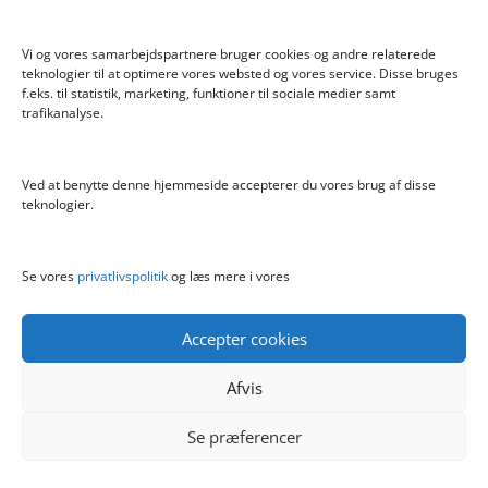
finde ud af, hvilke produkter der findes og hvor de
findes.
Vi og vores samarbejdspartnere bruger cookies og andre relaterede
Hos boernelegetoej.dk modtager vi løbende
teknologier til at optimere vores websted og vores service. Disse bruges
f.eks. til statistik, marketing, funktioner til sociale medier samt
opdaterede informationer fra flere netbutikker om
trafikanalyse.
deres produkter, priser etc. Vi samler det hele og
giver herved vores besøgende det store forkromede
overblik, så det er lettere at finde lige det der
Ved at benytte denne hjemmeside accepterer du vores brug af disse
efterspørges.
teknologier.
Bemærk venligst:
Da alle produkter og priser på
boernelegetoej.dk opdateres automatisk, kan der
Se vores
privatlivspolitik
og læs mere i vores
forekomme tekniske fejl, som gør at priser,
produktinfo eller andre informationer ikke altid er i
overensstemmelse med de faktisk forhold i de
Accepter cookies
respektive webshops. Priser og produktinformationer
Afvis
skal således kun opfattes som vejledende og det vil
altid være informationen i de forskellige netbutikker,
Se præferencer
som er gældende. Boernelegetoej.dk påtager sig
intet ansvar i forbindelse med eventuelle fejl og
uoverensstemmelser mellem det anførte her på