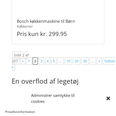
Bosch køkkenmaskine til Børn
Køkkener
Pris kun kr. 299.95
Side 2 af
207
«
1
2
3
4
5
...
10
20
30
...
»
Sidste
»
En overflod af legetøj
Administrer samtykke til
Nettet bugner af webbutikker og hjemmesider,
cookies
som sælger legetøj til børn i alle aldre. Som en
naturlig følge deraf, kan det være mere end svært at
Privatlivsinformation