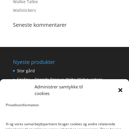
Walkie Talkie
Wallstickers
Seneste kommentarer
Nyeste produkter
Stor gård
Spidey + Friends Rescue-Webs Webquarters
Administrer samtykke til
Forlængerkabel til håndkontrol 2×2 m.
cookies
Pokemon Skoletaske med 4 Dele
Privatlivsinformation
Hyggeligt fehjem med gyldent enhjørning
Vi og vores samarbejdspartnere bruger cookies og andre relaterede