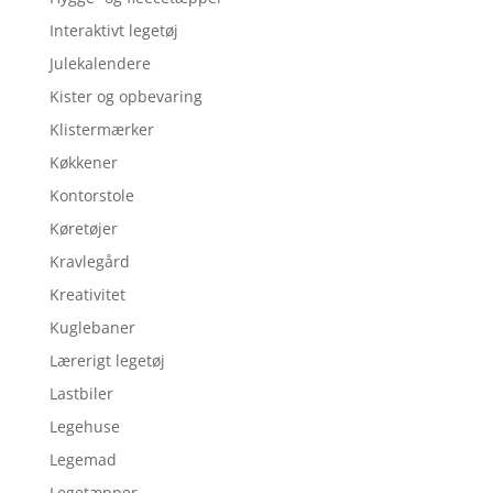
Interaktivt legetøj
Julekalendere
Kister og opbevaring
Klistermærker
Køkkener
Kontorstole
Køretøjer
Kravlegård
Kreativitet
Kuglebaner
Lærerigt legetøj
Lastbiler
Legehuse
Legemad
Legetæpper