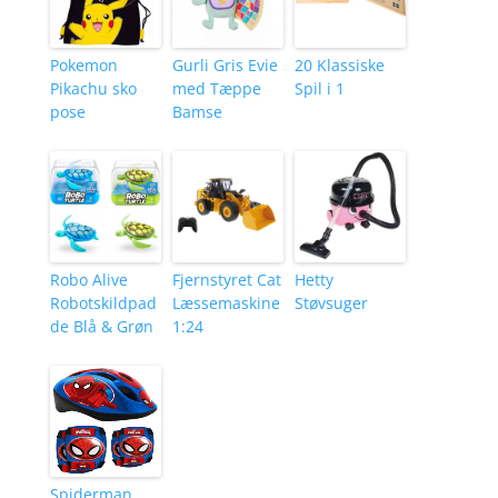
Pokemon
Gurli Gris Evie
20 Klassiske
Pikachu sko
med Tæppe
Spil i 1
pose
Bamse
Robo Alive
Fjernstyret Cat
Hetty
Robotskildpad
Læssemaskine
Støvsuger
de Blå & Grøn
1:24
Spiderman