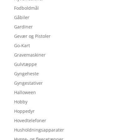
Fodboldmål
Gåbiler
Gardiner
Gevær og Pistoler
Go-Kart
Gravemaskiner
Gulvtæppe
Gyngeheste
Gyngestativer
Halloween
Hobby
Hoppedyr
Hovedtelefoner
Husholdningsapparater
Hygge- og fleecetæpper