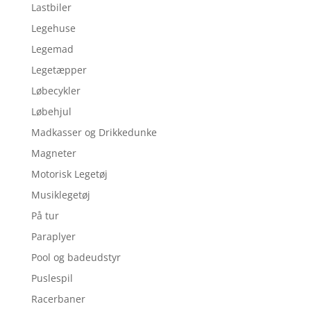
Lastbiler
Legehuse
Legemad
Legetæpper
Løbecykler
Løbehjul
Madkasser og Drikkedunke
Magneter
Motorisk Legetøj
Musiklegetøj
På tur
Paraplyer
Pool og badeudstyr
Puslespil
Racerbaner