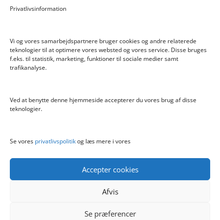
Privatlivsinformation
Hyggeligt fehjem med gyldent enhjørning
Vi og vores samarbejdspartnere bruger cookies og andre relaterede
teknologier til at optimere vores websted og vores service. Disse bruges
f.eks. til statistik, marketing, funktioner til sociale medier samt
Info
trafikanalyse.
Blog
Cookiepolitik (EU)
Ved at benytte denne hjemmeside accepterer du vores brug af disse
Kontakt
teknologier.
Om
Privatlivspolitik
Se vores
privatlivspolitik
og læs mere i vores
Accepter cookies
Afvis
Se præferencer