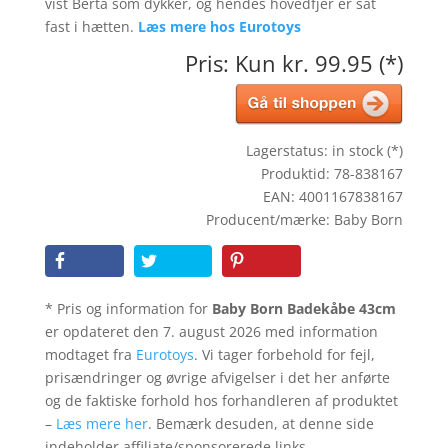
vist Berta som dykker, og hendes hovedfjer er sat
fast i hætten.
Læs mere hos Eurotoys
Pris: Kun kr. 99.95 (*)
Lagerstatus: in stock (*)
Produktid: 78-838167
EAN: 4001167838167
Producent/mærke: Baby Born
* Pris og information for
Baby Born Badekåbe 43cm
er opdateret den 7. august 2026 med information
modtaget fra
Eurotoys
. Vi tager forbehold for fejl,
prisændringer og øvrige afvigelser i det her anførte
og de faktiske forhold hos forhandleren af produktet
–
Læs mere her
. Bemærk desuden, at denne side
indeholder affiliate/sponsorerede links.