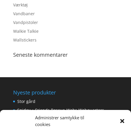
Værktøj
Vandbaner
Vandpistoler
Walkie Talkie
Wallstickers
Seneste kommentarer
Nyeste produkter
Stor gård
Spidey + Friends Rescue-Webs Webquarters
Administrer samtykke til
Forlængerkabel til håndkontrol 2×2 m.
cookies
Pokemon Skoletaske med 4 Dele