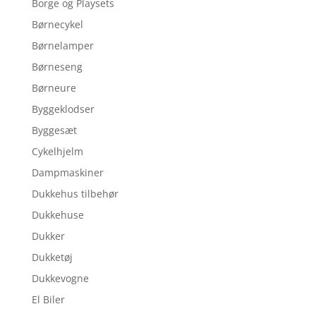
Borge og Playsets
Børnecykel
Børnelamper
Børneseng
Børneure
Byggeklodser
Byggesæt
Cykelhjelm
Dampmaskiner
Dukkehus tilbehør
Dukkehuse
Dukker
Dukketøj
Dukkevogne
El Biler