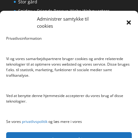
Stor gård
Spidey + Friends Rescue-Webs Webquarters
Administrer samtykke til
Forlængerkabel til håndkontrol 2×2 m.
cookies
Pokemon Skoletaske med 4 Dele
Privatlivsinformation
Hyggeligt fehjem med gyldent enhjørning
Vi og vores samarbejdspartnere bruger cookies og andre relaterede
teknologier til at optimere vores websted og vores service. Disse bruges
f.eks. til statistik, marketing, funktioner til sociale medier samt
Info
trafikanalyse.
Blog
Cookiepolitik (EU)
Ved at benytte denne hjemmeside accepterer du vores brug af disse
Kontakt
teknologier.
Om
Privatlivspolitik
Se vores
privatlivspolitik
og læs mere i vores