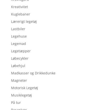
Kreativitet
Kuglebaner
Lærerigt legetøj
Lastbiler
Legehuse
Legemad
Legetæpper
Løbecykler
Løbehjul
Madkasser og Drikkedunke
Magneter
Motorisk Legetøj
Musiklegetøj
På tur
Paraplyer