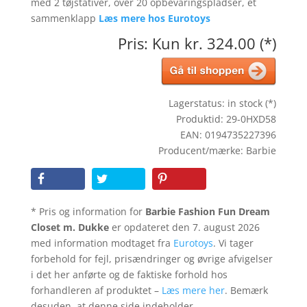
med 2 tøjstativer, over 20 opbevaringspladser, et
sammenklapp
Læs mere hos Eurotoys
Pris: Kun kr. 324.00 (*)
Lagerstatus: in stock (*)
Produktid: 29-0HXD58
EAN: 0194735227396
Producent/mærke: Barbie
* Pris og information for
Barbie Fashion Fun Dream
Closet m. Dukke
er opdateret den 7. august 2026
med information modtaget fra
Eurotoys
. Vi tager
forbehold for fejl, prisændringer og øvrige afvigelser
i det her anførte og de faktiske forhold hos
forhandleren af produktet –
Læs mere her
. Bemærk
desuden, at denne side indeholder