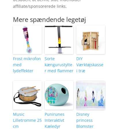
affiliate/sponsorerede links.
Mere spændende legetøj
Frost mikrofon
Sorte
DIY
med
kængurustylte
Værktøjskasse
lydeffekter
r med flammer
i træ
Music
Punirunes
Disney
Lilletromme 25
Interaktivt
princess
cm
Kæledyr
Blomster