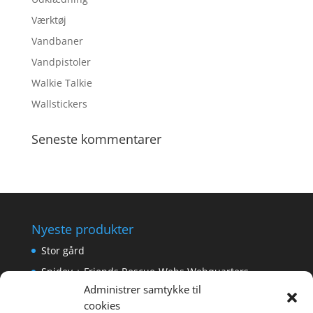
Værktøj
Vandbaner
Vandpistoler
Walkie Talkie
Wallstickers
Seneste kommentarer
Nyeste produkter
Stor gård
Spidey + Friends Rescue-Webs Webquarters
Administrer samtykke til
Forlængerkabel til håndkontrol 2×2 m.
cookies