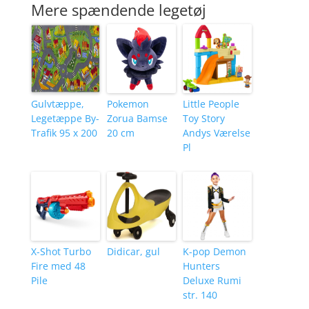
Mere spændende legetøj
Gulvtæppe,
Pokemon
Little People
Legetæppe By-
Zorua Bamse
Toy Story
Trafik 95 x 200
20 cm
Andys Værelse
Pl
X-Shot Turbo
Didicar, gul
K-pop Demon
Fire med 48
Hunters
Pile
Deluxe Rumi
str. 140