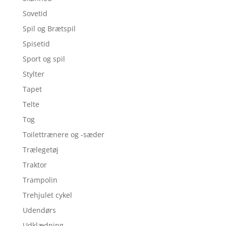
Sovetid
Spil og Brætspil
Spisetid
Sport og spil
Stylter
Tapet
Telte
Tog
Toilettrænere og -sæder
Trælegetøj
Traktor
Trampolin
Trehjulet cykel
Udendørs
Udklædning