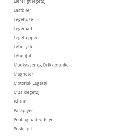
Lærerigt legetøj
Lastbiler
Legehuse
Legemad
Legetæpper
Løbecykler
Løbehjul
Madkasser og Drikkedunke
Magneter
Motorisk Legetøj
Musiklegetøj
På tur
Paraplyer
Pool og badeudstyr
Puslespil