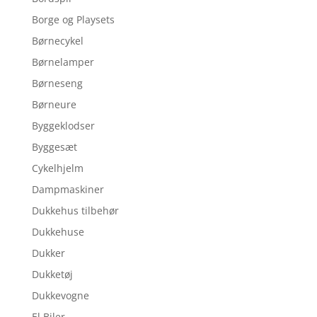
Borge og Playsets
Børnecykel
Børnelamper
Børneseng
Børneure
Byggeklodser
Byggesæt
Cykelhjelm
Dampmaskiner
Dukkehus tilbehør
Dukkehuse
Dukker
Dukketøj
Dukkevogne
El Biler