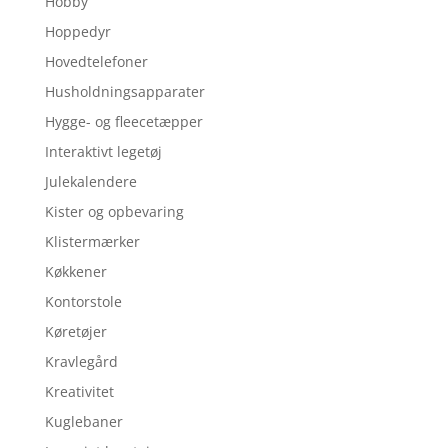
Hobby
Hoppedyr
Hovedtelefoner
Husholdningsapparater
Hygge- og fleecetæpper
Interaktivt legetøj
Julekalendere
Kister og opbevaring
Klistermærker
Køkkener
Kontorstole
Køretøjer
Kravlegård
Kreativitet
Kuglebaner