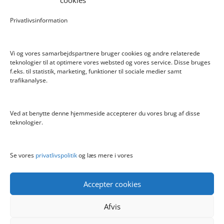
cookies
Pokemon Skoletaske med 4 Dele
Privatlivsinformation
Hyggeligt fehjem med gyldent enhjørning
Vi og vores samarbejdspartnere bruger cookies og andre relaterede
teknologier til at optimere vores websted og vores service. Disse bruges
f.eks. til statistik, marketing, funktioner til sociale medier samt
Info
trafikanalyse.
Blog
Cookiepolitik (EU)
Ved at benytte denne hjemmeside accepterer du vores brug af disse
Kontakt
teknologier.
Om
Privatlivspolitik
Se vores
privatlivspolitik
og læs mere i vores
Accepter cookies
Afvis