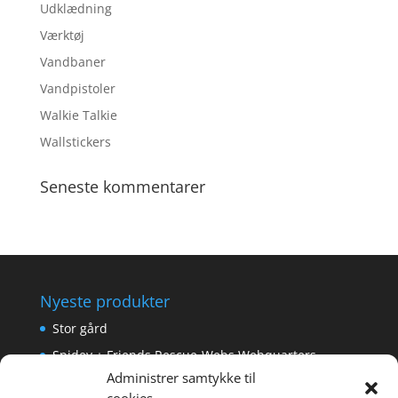
Udklædning
Værktøj
Vandbaner
Vandpistoler
Walkie Talkie
Wallstickers
Seneste kommentarer
Nyeste produkter
Stor gård
Spidey + Friends Rescue-Webs Webquarters
Administrer samtykke til
Forlængerkabel til håndkontrol 2×2 m.