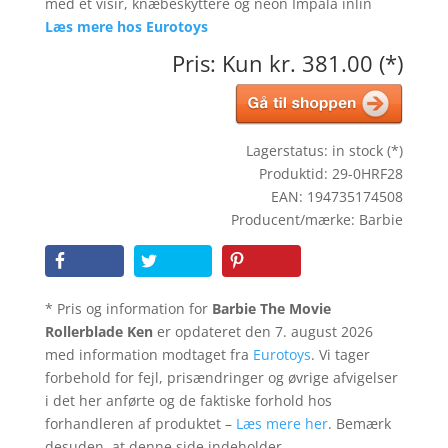
med et visir, knæbeskyttere og neon Impala inlin
Læs mere hos Eurotoys
Pris: Kun kr. 381.00 (*)
Lagerstatus: in stock (*)
Produktid: 29-0HRF28
EAN: 194735174508
Producent/mærke: Barbie
* Pris og information for
Barbie The Movie
Rollerblade Ken
er opdateret den 7. august 2026
med information modtaget fra
Eurotoys
. Vi tager
forbehold for fejl, prisændringer og øvrige afvigelser
i det her anførte og de faktiske forhold hos
forhandleren af produktet –
Læs mere her
. Bemærk
desuden, at denne side indeholder