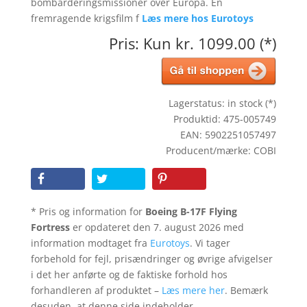
bombarderingsmissioner over Europa. En
fremragende krigsfilm f
Læs mere hos Eurotoys
Pris: Kun kr. 1099.00 (*)
Lagerstatus: in stock (*)
Produktid: 475-005749
EAN: 5902251057497
Producent/mærke: COBI
* Pris og information for
Boeing B-17F Flying
Fortress
er opdateret den 7. august 2026 med
information modtaget fra
Eurotoys
. Vi tager
forbehold for fejl, prisændringer og øvrige afvigelser
i det her anførte og de faktiske forhold hos
forhandleren af produktet –
Læs mere her
. Bemærk
desuden, at denne side indeholder