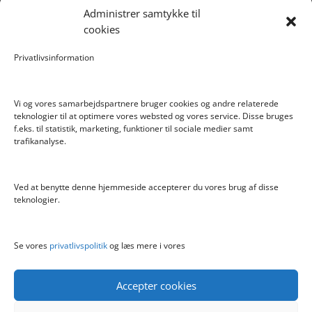
Administrer samtykke til
Forlængerkabel til håndkontrol 2×2 m.
cookies
Pokemon Skoletaske med 4 Dele
Privatlivsinformation
Hyggeligt fehjem med gyldent enhjørning
Vi og vores samarbejdspartnere bruger cookies og andre relaterede
teknologier til at optimere vores websted og vores service. Disse bruges
f.eks. til statistik, marketing, funktioner til sociale medier samt
Info
trafikanalyse.
Blog
Cookiepolitik (EU)
Ved at benytte denne hjemmeside accepterer du vores brug af disse
Kontakt
teknologier.
Om
Privatlivspolitik
Se vores
privatlivspolitik
og læs mere i vores
Accepter cookies