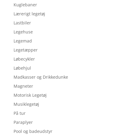
Kuglebaner
Lærerigt legetøj
Lastbiler
Legehuse
Legemad
Legetæpper
Løbecykler
Løbehjul
Madkasser og Drikkedunke
Magneter
Motorisk Legetøj
Musiklegetøj
På tur
Paraplyer
Pool og badeudstyr