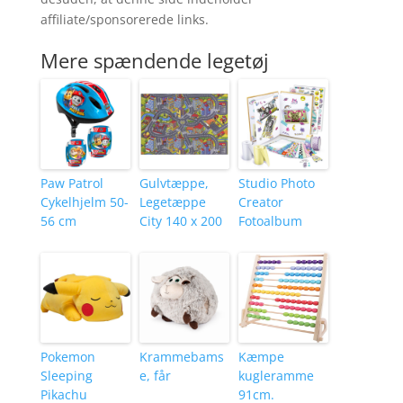
affiliate/sponsorerede links.
Mere spændende legetøj
Paw Patrol
Gulvtæppe,
Studio Photo
Cykelhjelm 50-
Legetæppe
Creator
56 cm
City 140 x 200
Fotoalbum
Pokemon
Krammebams
Kæmpe
Sleeping
e, får
kugleramme
Pikachu
91cm.