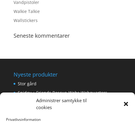
Vandpistoler
Walkie Talkie
Wallstickers
Seneste kommentarer
Nyeste produkter
Stor gård
Spidey + Friends Rescue-Webs Webquarters
Administrer samtykke til
Forlængerkabel til håndkontrol 2×2 m.
cookies
Pokemon Skoletaske med 4 Dele
Privatlivsinformation
Hyggeligt fehjem med gyldent enhjørning