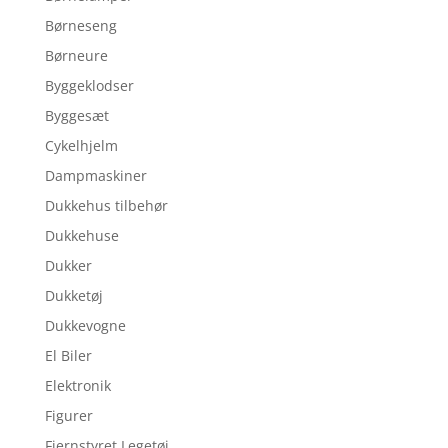
Børneseng
Børneure
Byggeklodser
Byggesæt
Cykelhjelm
Dampmaskiner
Dukkehus tilbehør
Dukkehuse
Dukker
Dukketøj
Dukkevogne
El Biler
Elektronik
Figurer
Fjernstyret Legetøj