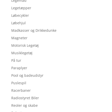
Legemad
Legetæpper
Løbecykler
Løbehjul
Madkasser og Drikkedunke
Magneter
Motorisk Legetøj
Musiklegetøj
På tur
Paraplyer
Pool og badeudstyr
Puslespil
Racerbaner
Radiostyret Biler
Reoler og skabe