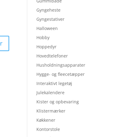
Gummibåde
Gyngeheste
Gyngestativer
Halloween
Hobby
Hoppedyr
Hovedtelefoner
Husholdningsapparater
Hygge- og fleecetæpper
Interaktivt legetøj
Julekalendere
Kister og opbevaring
Klistermærker
Køkkener
Kontorstole