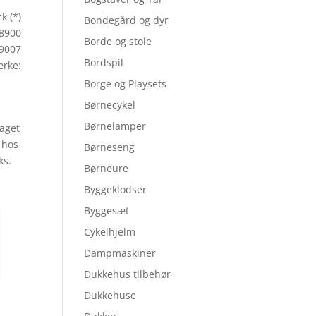
k (*)
Bondegård og dyr
08900
Borde og stole
9007
Bordspil
rke:
Borge og Playsets
Børnecykel
Børnelamper
taget
d hos
Børneseng
ks.
Børneure
Byggeklodser
Byggesæt
Cykelhjelm
Dampmaskiner
Dukkehus tilbehør
Dukkehuse