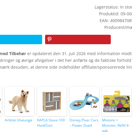
Lagerstatus: in stoc
Produktid: 09-0
EAN: 400984708
Producent/mæ
ed Tilbehør
er opdateret den 31. juli 2026 med information mod
ndringer og øvrige afvigelser i det her anførte og de faktiske forhol
mærk desuden, at denne side indeholder affiliate/sponsorerede lin
Arktisk Ulveunge
KAPLA Stave 100
Disney Pixar Cars
Minions +
Hvid/Sort
– Power Duell
Monster, Refill 4-
pak