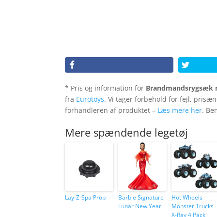
* Pris og information for
Brandmandsrygsæk m
fra
Eurotoys
. Vi tager forbehold for fejl, prisæ
forhandleren af produktet –
Læs mere her
. Be
Mere spændende legetøj
Lay-Z-Spa Prop
Barbie Signature
Hot Wheels
Lunar New Year
Monster Trucks
X-Ray 4 Pack