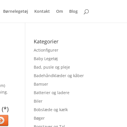
Børnelegetøj
Kontakt
Om
Blog
Kategorier
Actionfigurer
Baby Legetøj
Bad, pusle og pleje
Badehåndklæder og kåber
Bamser
cm)
ning.
Batterier og ladere
Biler
 (*)
Bobslæde og kælk
Bøger
Bogstaver og Tal