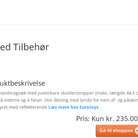
d Tilbehør
uktbeskrivelse
andsrygsæk med justerbare skulderstropper (maks. længde 44,5 
å siderne og 4 foran. Stor åbning med lynlås for nem af- og pålæs
tyret med reflekterende
Læs mere hos Eurotoys
Pris: Kun kr. 235.00