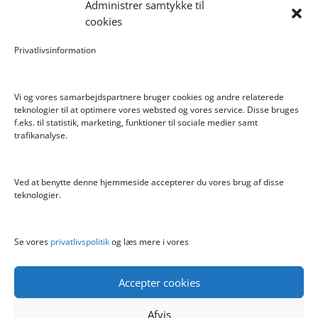
Administrer samtykke til
Scalextric Digital -Easyfit Digital Plug
cookies
Care Bear Love-A-Lot ECO Bamse 36cm
Privatlivsinformation
Bratz Stylin Dukke Cloe
Vi og vores samarbejdspartnere bruger cookies og andre relaterede
teknologier til at optimere vores websted og vores service. Disse bruges
f.eks. til statistik, marketing, funktioner til sociale medier samt
Info
trafikanalyse.
Blog
Cookiepolitik (EU)
Ved at benytte denne hjemmeside accepterer du vores brug af disse
Kontakt
teknologier.
Om
Privatlivspolitik
Se vores
privatlivspolitik
og læs mere i vores
Accepter cookies
Afvis