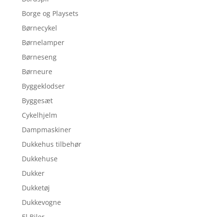
Borge og Playsets
Børnecykel
Børnelamper
Børneseng
Børneure
Byggeklodser
Byggesæt
Cykelhjelm
Dampmaskiner
Dukkehus tilbehør
Dukkehuse
Dukker
Dukketøj
Dukkevogne
El Biler