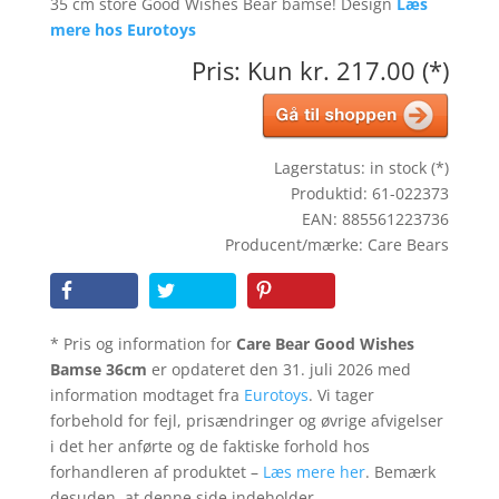
35 cm store Good Wishes Bear bamse! Design
Læs
mere hos Eurotoys
Pris: Kun kr. 217.00 (*)
Lagerstatus: in stock (*)
Produktid: 61-022373
EAN: 885561223736
Producent/mærke: Care Bears
* Pris og information for
Care Bear Good Wishes
Bamse 36cm
er opdateret den 31. juli 2026 med
information modtaget fra
Eurotoys
. Vi tager
forbehold for fejl, prisændringer og øvrige afvigelser
i det her anførte og de faktiske forhold hos
forhandleren af produktet –
Læs mere her
. Bemærk
desuden, at denne side indeholder