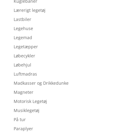
Kuglebaner
Lærerigt legetøj
Lastbiler
Legehuse
Legemad
Legetæpper
Løbecykler
Løbehjul
Luftmadras
Madkasser og Drikkedunke
Magneter
Motorisk Legetøj
Musiklegetøj
På tur
Paraplyer