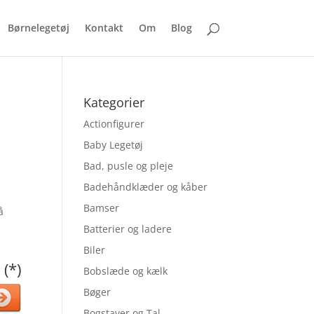
Børnelegetøj
Kontakt
Om
Blog
Kategorier
Actionfigurer
Baby Legetøj
Bad, pusle og pleje
Badehåndklæder og kåber
Bamser
å
Batterier og ladere
Biler
 (*)
Bobslæde og kælk
Bøger
Bogstaver og Tal