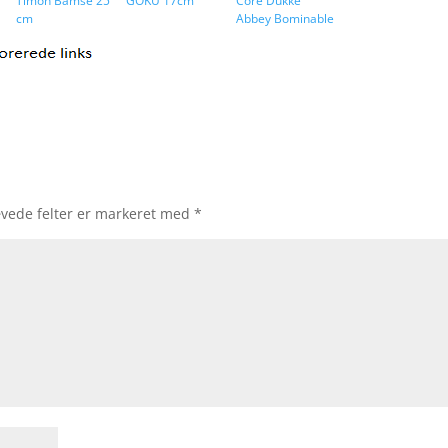
Timon Bamse 25
GOKU 17cm
Core Dukke
cm
Abbey Bominable
vede felter er markeret med
*