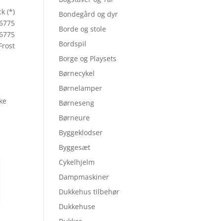
k (*)
Bondegård og dyr
16775
Borde og stole
6775
Bordspil
Frost
Borge og Playsets
Børnecykel
Børnelamper
ske
Børneseng
Børneure
Byggeklodser
Byggesæt
Cykelhjelm
Dampmaskiner
Dukkehus tilbehør
Dukkehuse