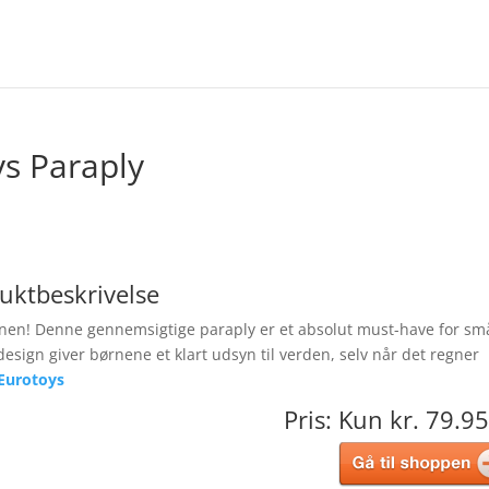
ys Paraply
uktbeskrivelse
onen! Denne gennemsigtige paraply er et absolut must-have for sm
esign giver børnene et klart udsyn til verden, selv når det regner
Eurotoys
Pris: Kun kr. 79.95