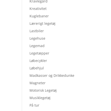
Kravlegård
Kreativitet
Kuglebaner
Lærerigt legetøj
Lastbiler
Legehuse
Legemad
Legetæpper
Løbecykler
Løbehjul
Madkasser og Drikkedunke
Magneter
Motorisk Legetøj
Musiklegetøj
På tur