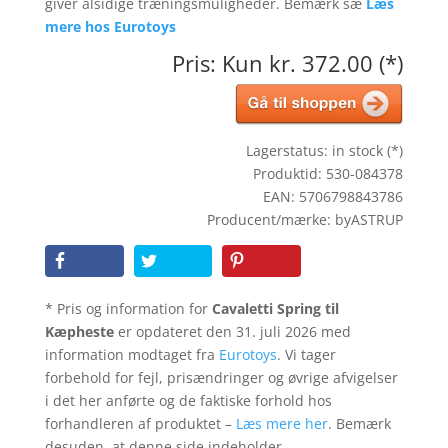
giver alsidige træningsmuligheder. Bemærk sæ
Læs
mere hos Eurotoys
Pris: Kun kr. 372.00 (*)
Lagerstatus: in stock (*)
Produktid: 530-084378
EAN: 5706798843786
Producent/mærke: byASTRUP
* Pris og information for
Cavaletti Spring til
Kæpheste
er opdateret den 31. juli 2026 med
information modtaget fra
Eurotoys
. Vi tager
forbehold for fejl, prisændringer og øvrige afvigelser
i det her anførte og de faktiske forhold hos
forhandleren af produktet –
Læs mere her
. Bemærk
desuden, at denne side indeholder