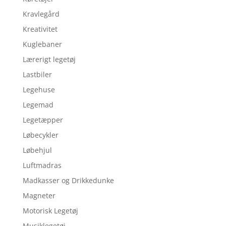
Kravlegård
Kreativitet
Kuglebaner
Lærerigt legetøj
Lastbiler
Legehuse
Legemad
Legetæpper
Løbecykler
Løbehjul
Luftmadras
Madkasser og Drikkedunke
Magneter
Motorisk Legetøj
Musiklegetøj