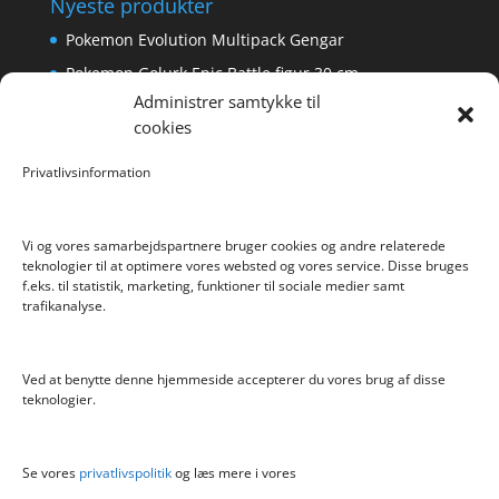
Nyeste produkter
Pokemon Evolution Multipack Gengar
Pokemon Golurk Epic Battle figur 30 cm
Administrer samtykke til
Scalextric Digital -Easyfit Digital Plug
cookies
Care Bear Love-A-Lot ECO Bamse 36cm
Privatlivsinformation
Bratz Stylin Dukke Cloe
Vi og vores samarbejdspartnere bruger cookies og andre relaterede
teknologier til at optimere vores websted og vores service. Disse bruges
f.eks. til statistik, marketing, funktioner til sociale medier samt
Info
trafikanalyse.
Blog
Cookiepolitik (EU)
Ved at benytte denne hjemmeside accepterer du vores brug af disse
Kontakt
teknologier.
Om
Privatlivspolitik
Se vores
privatlivspolitik
og læs mere i vores