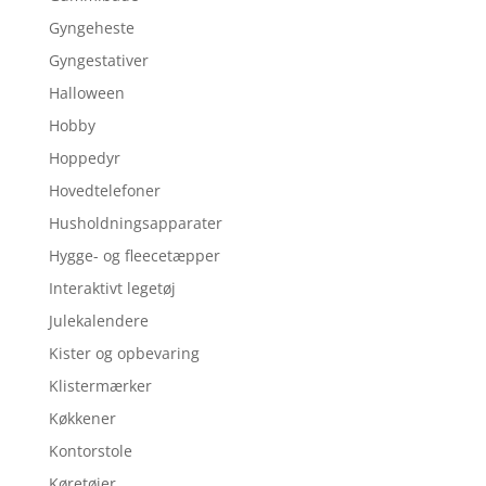
Gyngeheste
Gyngestativer
Halloween
Hobby
Hoppedyr
Hovedtelefoner
Husholdningsapparater
Hygge- og fleecetæpper
Interaktivt legetøj
Julekalendere
Kister og opbevaring
Klistermærker
Køkkener
Kontorstole
Køretøjer