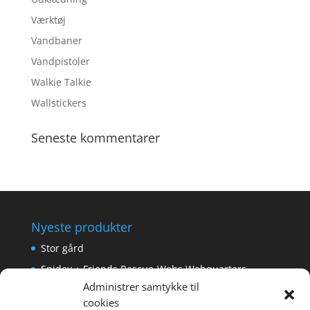
Værktøj
Vandbaner
Vandpistoler
Walkie Talkie
Wallstickers
Seneste kommentarer
Nyeste produkter
Stor gård
Spidey + Friends Rescue-Webs Webquarters
Administrer samtykke til
Forlængerkabel til håndkontrol 2×2 m.
cookies