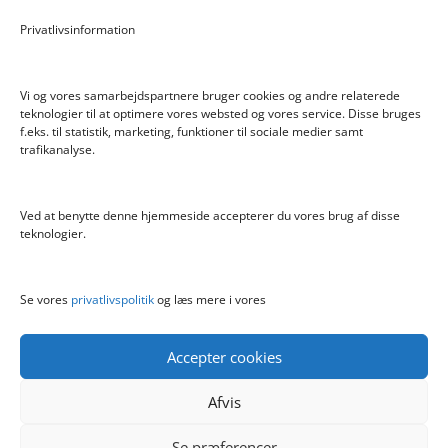
Pokemon Skoletaske med 4 Dele
Privatlivsinformation
Hyggeligt fehjem med gyldent enhjørning
Vi og vores samarbejdspartnere bruger cookies og andre relaterede
teknologier til at optimere vores websted og vores service. Disse bruges
f.eks. til statistik, marketing, funktioner til sociale medier samt
Info
trafikanalyse.
Blog
Cookiepolitik (EU)
Ved at benytte denne hjemmeside accepterer du vores brug af disse
Kontakt
teknologier.
Om
Privatlivspolitik
Se vores
privatlivspolitik
og læs mere i vores
Accepter cookies
Afvis
Se præferencer