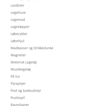
Lastbiler
Legehuse
Legemad
Legetæpper
Løbecykler
Løbehjul
Madkasser og Drikkedunke
Magneter
Motorisk Legetøj
Musiklegetøj
På tur
Paraplyer
Pool og badeudstyr
Puslespil
Racerbaner