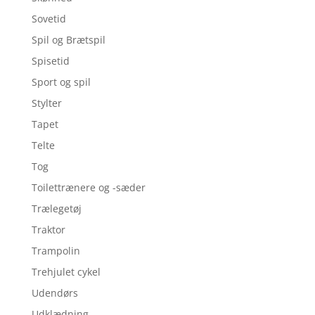
Sovetid
Spil og Brætspil
Spisetid
Sport og spil
Stylter
Tapet
Telte
Tog
Toilettrænere og -sæder
Trælegetøj
Traktor
Trampolin
Trehjulet cykel
Udendørs
Udklædning