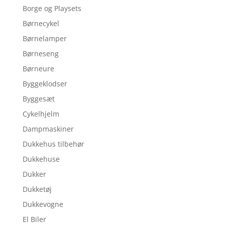
Borge og Playsets
Børnecykel
Børnelamper
Børneseng
Børneure
Byggeklodser
Byggesæt
Cykelhjelm
Dampmaskiner
Dukkehus tilbehør
Dukkehuse
Dukker
Dukketøj
Dukkevogne
El Biler