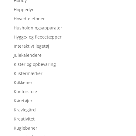
Hobby
Hoppedyr
Hovedtelefoner
Husholdningsapparater
Hygge- og fleecetæpper
Interaktivt legetøj
Julekalendere
Kister og opbevaring
Klistermærker
Køkkener
Kontorstole
Køretøjer
Kravlegård
Kreativitet
Kuglebaner