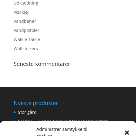
Udklædning
Værktøj
Vandbaner
Vandpistoler
Walkie Talkie
Wallstickers
Seneste kommentarer
Nyeste produkter
Stor gård
Spidey + Friends Rescue-Webs Webquarters
Administrer samtykke til
Forlængerkabel til håndkontrol 2×2 m.