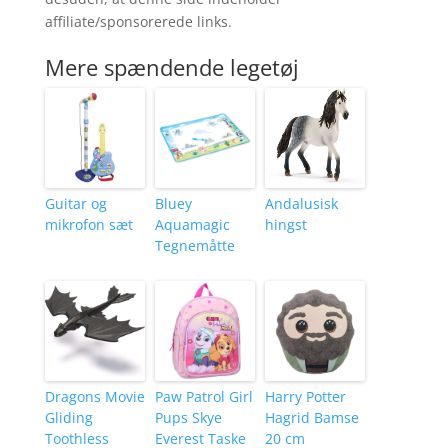
affiliate/sponsorerede links.
Mere spændende legetøj
Guitar og
Bluey
Andalusisk
mikrofon sæt
Aquamagic
hingst
Tegnemåtte
Dragons Movie
Paw Patrol Girl
Harry Potter
Gliding
Pups Skye
Hagrid Bamse
Toothless
Everest Taske
20 cm