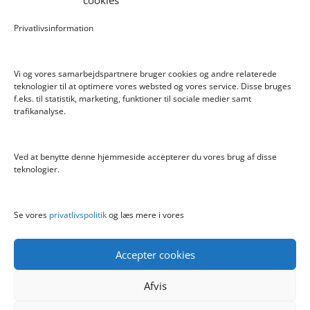
cookies
Pokemon Skoletaske med 4 Dele
Privatlivsinformation
Hyggeligt fehjem med gyldent enhjørning
Vi og vores samarbejdspartnere bruger cookies og andre relaterede
teknologier til at optimere vores websted og vores service. Disse bruges
f.eks. til statistik, marketing, funktioner til sociale medier samt
Info
trafikanalyse.
Blog
Cookiepolitik (EU)
Ved at benytte denne hjemmeside accepterer du vores brug af disse
Kontakt
teknologier.
Om
Privatlivspolitik
Se vores
privatlivspolitik
og læs mere i vores
Accepter cookies
Afvis