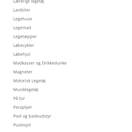
Lærerigt legetøj
Lastbiler
Legehuse
Legemad
Legetæpper
Løbecykler
Løbehjul
Madkasser og Drikkedunke
Magneter
Motorisk Legetøj
Musiklegetøj
På tur
Paraplyer
Pool og badeudstyr
Puslespil