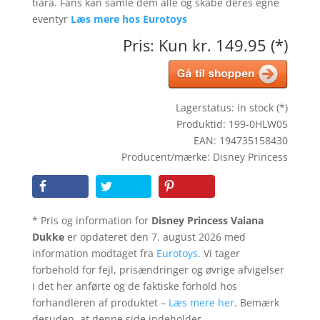
tiara. Fans kan samle dem alle og skabe deres egne
eventyr
Læs mere hos Eurotoys
Pris: Kun kr. 149.95 (*)
Lagerstatus: in stock (*)
Produktid: 199-0HLW05
EAN: 194735158430
Producent/mærke: Disney Princess
* Pris og information for
Disney Princess Vaiana
Dukke
er opdateret den 7. august 2026 med
information modtaget fra
Eurotoys
. Vi tager
forbehold for fejl, prisændringer og øvrige afvigelser
i det her anførte og de faktiske forhold hos
forhandleren af produktet –
Læs mere her
. Bemærk
desuden, at denne side indeholder