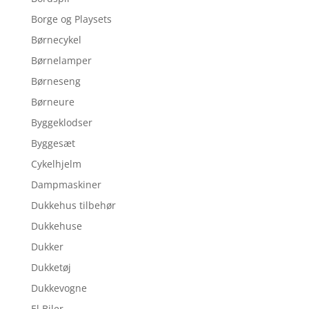
Borge og Playsets
Børnecykel
Børnelamper
Børneseng
Børneure
Byggeklodser
Byggesæt
Cykelhjelm
Dampmaskiner
Dukkehus tilbehør
Dukkehuse
Dukker
Dukketøj
Dukkevogne
El Biler