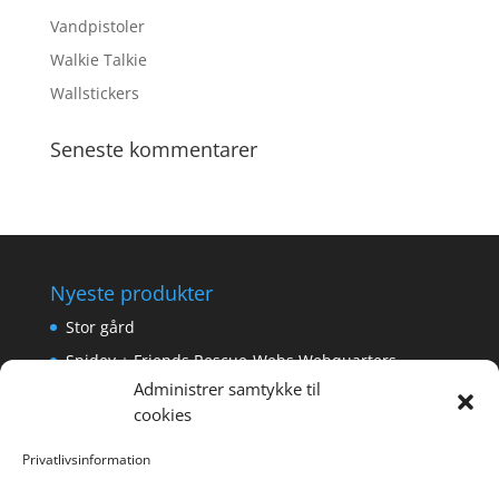
Vandpistoler
Walkie Talkie
Wallstickers
Seneste kommentarer
Nyeste produkter
Stor gård
Spidey + Friends Rescue-Webs Webquarters
Administrer samtykke til
Forlængerkabel til håndkontrol 2×2 m.
cookies
Pokemon Skoletaske med 4 Dele
Privatlivsinformation
Hyggeligt fehjem med gyldent enhjørning