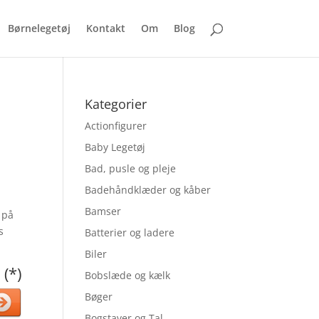
Børnelegetøj
Kontakt
Om
Blog
Kategorier
Actionfigurer
Baby Legetøj
Bad, pusle og pleje
Badehåndklæder og kåber
Bamser
 på
s
Batterier og ladere
Biler
 (*)
Bobslæde og kælk
Bøger
Bogstaver og Tal