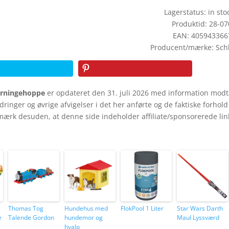
Lagerstatus: in stoc
Produktid: 28-0
EAN: 405943366
Producent/mærke: Sch
ørningehoppe
er opdateret den 31. juli 2026 med information mod
ndringer og øvrige afvigelser i det her anførte og de faktiske forhol
mærk desuden, at denne side indeholder affiliate/sponsorerede lin
Thomas Tog
Hundehus med
FlokPool 1 Liter
Star Wars Darth
e
Talende Gordon
hundemor og
Maul Lyssværd
hvalp