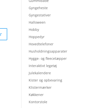
Gummibåde
Gyngeheste
Gyngestativer
Halloween
Hobby
Hoppedyr
Hovedtelefoner
Husholdningsapparater
Hygge- og fleecetæpper
Interaktivt legetøj
Julekalendere
Kister og opbevaring
Klistermærker
Køkkener
Kontorstole