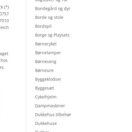
k (*)
Bondegård og dyr
70757
Borde og stole
7010
Bordspil
leich
Borge og Playsets
Børnecykel
Børnelamper
taget
d hos
Børneseng
ks.
Børneure
Byggeklodser
Byggesæt
Cykelhjelm
Dampmaskiner
Dukkehus tilbehør
Dukkehuse