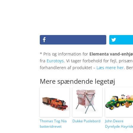
* Pris og information for
Elementa vand-enhj
fra
Eurotoys
. Vi tager forbehold for fejl, prisæ
forhandleren af produktet –
Læs mere her
. Be
Mere spændende legetøj
Thomas Tog Nia
Dukke Puslebord
John Deere
batteridrevet
Dyrelyde Hayrid