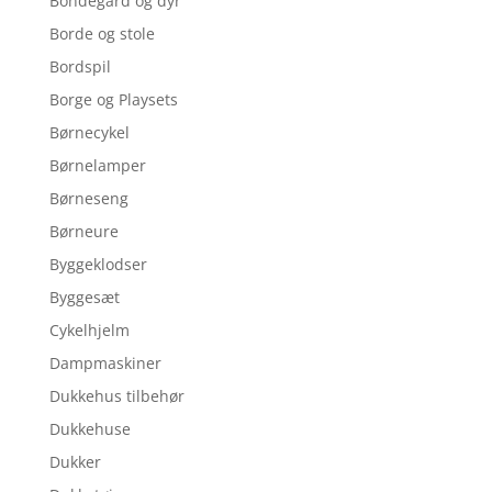
Bondegård og dyr
Borde og stole
Bordspil
Borge og Playsets
Børnecykel
Børnelamper
Børneseng
Børneure
Byggeklodser
Byggesæt
Cykelhjelm
Dampmaskiner
Dukkehus tilbehør
Dukkehuse
Dukker