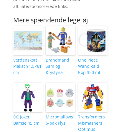
affiliate/sponsorerede links.
Mere spændende legetøj
Verdenskort
Brandmand
One Piece
Plakat 91,5×61
Sam og
Wano Raid
cm
Krystyna
Kop 320 ml
DC Joker
Micromallows
Transformers
Bamse 45 cm
6-pak Plys
Mixmashers
Optimus