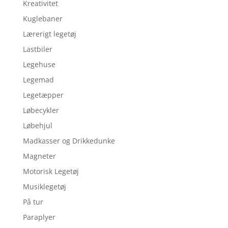
Kreativitet
Kuglebaner
Lærerigt legetøj
Lastbiler
Legehuse
Legemad
Legetæpper
Løbecykler
Løbehjul
Madkasser og Drikkedunke
Magneter
Motorisk Legetøj
Musiklegetøj
På tur
Paraplyer