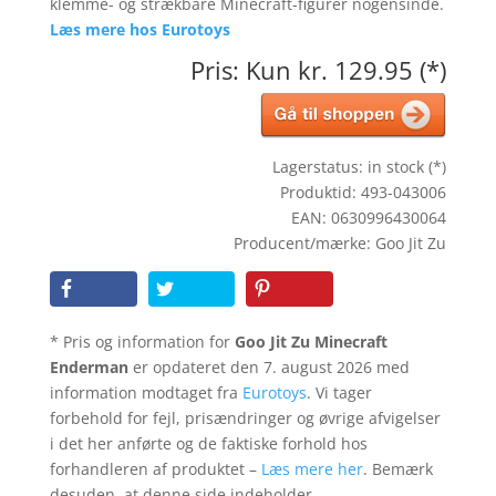
klemme- og strækbare Minecraft-figurer nogensinde.
Læs mere hos Eurotoys
Pris: Kun kr. 129.95 (*)
Lagerstatus: in stock (*)
Produktid: 493-043006
EAN: 0630996430064
Producent/mærke: Goo Jit Zu
* Pris og information for
Goo Jit Zu Minecraft
Enderman
er opdateret den 7. august 2026 med
information modtaget fra
Eurotoys
. Vi tager
forbehold for fejl, prisændringer og øvrige afvigelser
i det her anførte og de faktiske forhold hos
forhandleren af produktet –
Læs mere her
. Bemærk
desuden, at denne side indeholder