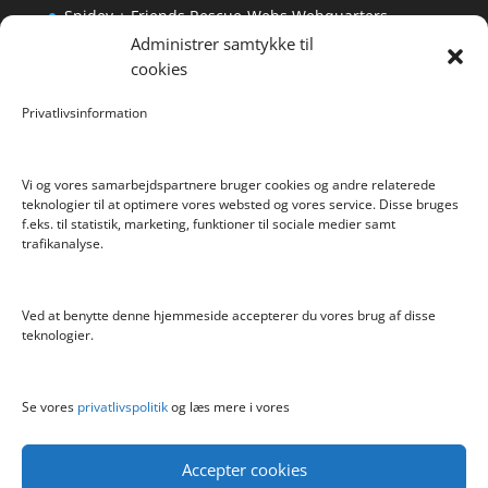
Spidey + Friends Rescue-Webs Webquarters
Administrer samtykke til
Forlængerkabel til håndkontrol 2×2 m.
cookies
Pokemon Skoletaske med 4 Dele
Privatlivsinformation
Hyggeligt fehjem med gyldent enhjørning
Vi og vores samarbejdspartnere bruger cookies og andre relaterede
teknologier til at optimere vores websted og vores service. Disse bruges
f.eks. til statistik, marketing, funktioner til sociale medier samt
Info
trafikanalyse.
Blog
Cookiepolitik (EU)
Ved at benytte denne hjemmeside accepterer du vores brug af disse
Kontakt
teknologier.
Om
Privatlivspolitik
Se vores
privatlivspolitik
og læs mere i vores
Accepter cookies