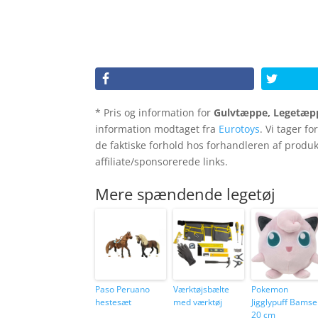
* Pris og information for
Gulvtæppe, Legetæp
information modtaget fra
Eurotoys
. Vi tager f
de faktiske forhold hos forhandleren af produ
affiliate/sponsorerede links.
Mere spændende legetøj
Paso Peruano
Værktøjsbælte
Pokemon
hestesæt
med værktøj
Jigglypuff Bamse
20 cm