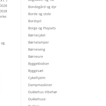
k (*)
50028
Bondegård og dyr
0028
Borde og stole
rke:
Bordspil
Borge og Playsets
Børnecykel
Børnelamper
e og
Børneseng
Børneure
Byggeklodser
Byggesæt
Cykelhjelm
Dampmaskiner
Dukkehus tilbehør
Dukkehuse