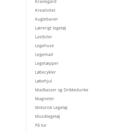
Kravlegård
Kreativitet
Kuglebaner
Lærerigt legetøj
Lastbiler
Legehuse
Legemad
Legetæpper
Løbecykler
Løbehjul
Madkasser og Drikkedunke
Magneter
Motorisk Legetøj
Musiklegetøj
På tur