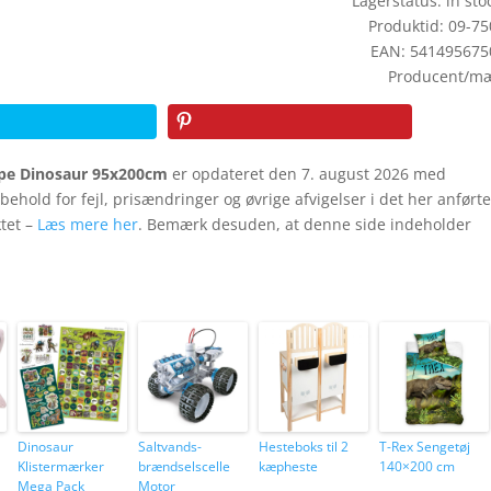
Lagerstatus: in stoc
Produktid: 09-7
EAN: 541495675
Producent/mæ
pe Dinosaur 95x200cm
er opdateret den 7. august 2026 med
orbehold for fejl, prisændringer og øvrige afvigelser i det her anført
ktet –
Læs mere her
. Bemærk desuden, at denne side indeholder
Dinosaur
Saltvands-
Hesteboks til 2
T-Rex Sengetøj
Klistermærker
brændselscelle
kæpheste
140×200 cm
Mega Pack
Motor