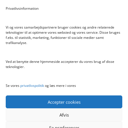
Pokemon Skoletaske med 4 Dele
Privatlivsinformation
Hyggeligt fehjem med gyldent enhjørning
Vi og vores samarbejdspartnere bruger cookies og andre relaterede
teknologier til at optimere vores websted og vores service. Disse bruges
f.eks. til statistik, marketing, funktioner til sociale medier samt
Info
trafikanalyse.
Blog
Cookiepolitik (EU)
Ved at benytte denne hjemmeside accepterer du vores brug af disse
Kontakt
teknologier.
Om
Privatlivspolitik
Se vores
privatlivspolitik
og læs mere i vores
Accepter cookies
Afvis
Se præferencer