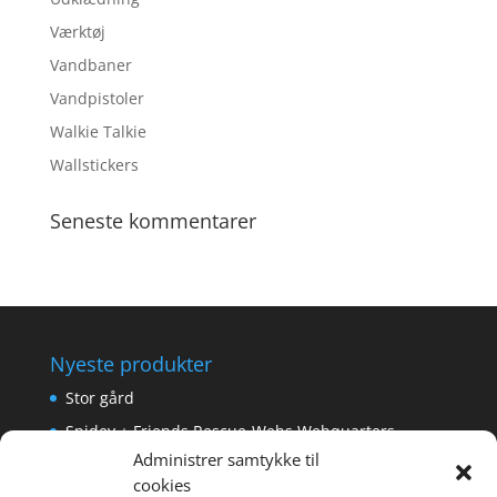
Værktøj
Vandbaner
Vandpistoler
Walkie Talkie
Wallstickers
Seneste kommentarer
Nyeste produkter
Stor gård
Spidey + Friends Rescue-Webs Webquarters
Administrer samtykke til
Forlængerkabel til håndkontrol 2×2 m.
cookies