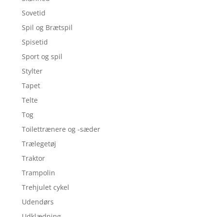
Sovetid
Spil og Brætspil
Spisetid
Sport og spil
Stylter
Tapet
Telte
Tog
Toilettrænere og -sæder
Trælegetøj
Traktor
Trampolin
Trehjulet cykel
Udendørs
Udklædning