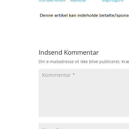
Scampee Mouse
kæpheste
Gogo Logano
Indsend Kommentar
Din e-mailadresse vil ikke blive publiceret.
Kræ