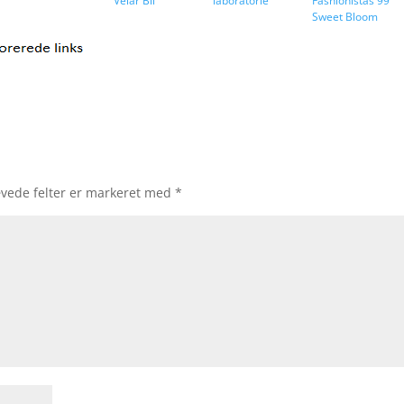
Velar Bil
laboratorie
Fashionistas 99
Sweet Bloom
vede felter er markeret med
*