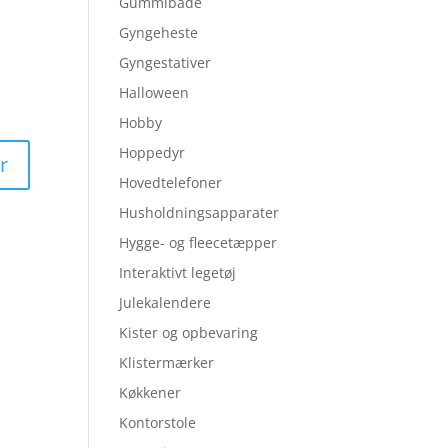
Gummibåde
Gyngeheste
Gyngestativer
Halloween
Hobby
Hoppedyr
Hovedtelefoner
Husholdningsapparater
Hygge- og fleecetæpper
Interaktivt legetøj
Julekalendere
Kister og opbevaring
Klistermærker
Køkkener
Kontorstole