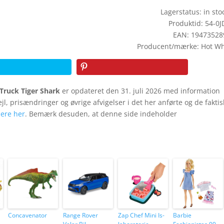
Lagerstatus: in stoc
Produktid: 54-0
EAN: 19473528
Producent/mærke: Hot Wh
Truck Tiger Shark
er opdateret den 31. juli 2026 med information
fejl, prisændringer og øvrige afvigelser i det her anførte og de fakti
ere her
. Bemærk desuden, at denne side indeholder
Concavenator
Range Rover
Zap Chef Mini Is-
Barbie