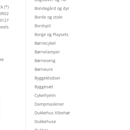
k (*)
Bondegård og dyr
JDR02
Borde og stole
9127
Bordspil
eels
Borge og Playsets
Børnecykel
Børnelamper
ske
Børneseng
Børneure
Byggeklodser
Byggesæt
Cykelhjelm
Dampmaskiner
Dukkehus tilbehør
Dukkehuse