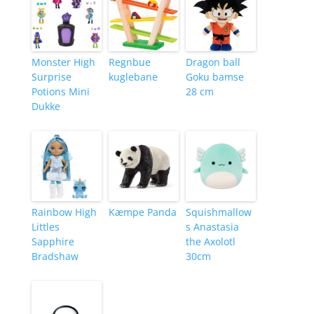
Monster High
Regnbue
Dragon ball
Surprise
kuglebane
Goku bamse
Potions Mini
28 cm
Dukke
Rainbow High
Kæmpe Panda
Squishmallow
Littles
s Anastasia
Sapphire
the Axolotl
Bradshaw
30cm