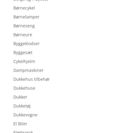
Børnecykel
Børnelamper
Børneseng
Børneure
Byggeklodser
Byggesæt
Cykelhjelm
Dampmaskiner
Dukkehus tilbehør
Dukkehuse
Dukker
Dukketøj
Dukkevogne
El Biler
Elektronik