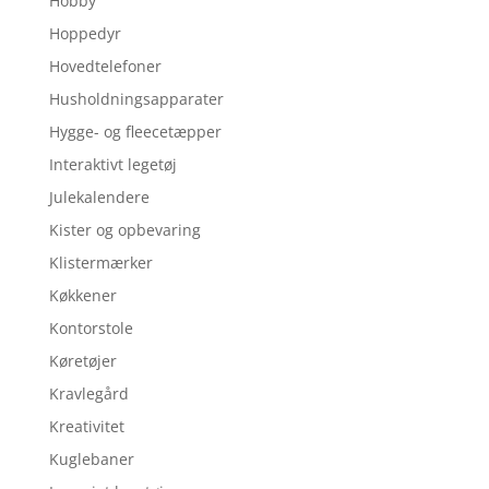
Hobby
Hoppedyr
Hovedtelefoner
Husholdningsapparater
Hygge- og fleecetæpper
Interaktivt legetøj
Julekalendere
Kister og opbevaring
Klistermærker
Køkkener
Kontorstole
Køretøjer
Kravlegård
Kreativitet
Kuglebaner