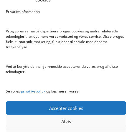
Care Bear Love-A-Lot ECO Bamse 36cm
Privatlivsinformation
Bratz Stylin Dukke Cloe
Vi og vores samarbejdspartnere bruger cookies og andre relaterede
teknologier til at optimere vores websted og vores service. Disse bruges
f.eks. til statistik, marketing, funktioner til sociale medier samt
Info
trafikanalyse.
Blog
Cookiepolitik (EU)
Ved at benytte denne hjemmeside accepterer du vores brug af disse
Kontakt
teknologier.
Om
Privatlivspolitik
Se vores
privatlivspolitik
og læs mere i vores
Accepter cookies
Afvis