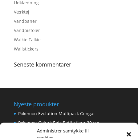
Udklædning
Værktøj
Vandbaner
Vandpistoler
Walkie Talkie
Wallstickers
Seneste kommentarer
Nyeste produkter
Pokemon Evolution Multipack Gengar
Pokemon Golurk Epic Battle figur 30 cm
Administrer samtykke til
Scalextric Digital -Easyfit Digital Plug
cookies