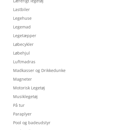
Lærerigt legetøj
Lastbiler
Legehuse
Legemad
Legetæpper
Løbecykler
Løbehjul
Luftmadras
Madkasser og Drikkedunke
Magneter
Motorisk Legetøj
Musiklegetøj
På tur
Paraplyer
Pool og badeudstyr