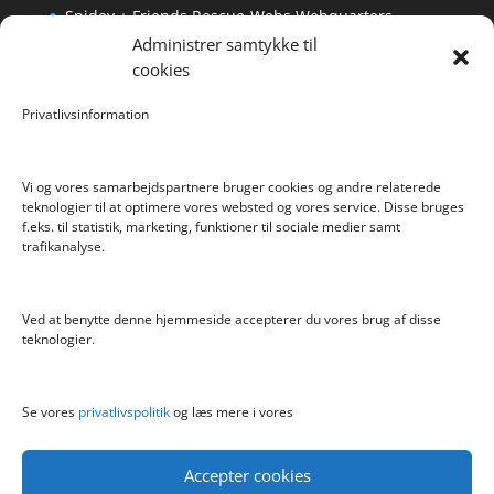
Spidey + Friends Rescue-Webs Webquarters
Administrer samtykke til
Forlængerkabel til håndkontrol 2×2 m.
cookies
Pokemon Skoletaske med 4 Dele
Privatlivsinformation
Hyggeligt fehjem med gyldent enhjørning
Vi og vores samarbejdspartnere bruger cookies og andre relaterede
teknologier til at optimere vores websted og vores service. Disse bruges
f.eks. til statistik, marketing, funktioner til sociale medier samt
Info
trafikanalyse.
Blog
Cookiepolitik (EU)
Ved at benytte denne hjemmeside accepterer du vores brug af disse
Kontakt
teknologier.
Om
Privatlivspolitik
Se vores
privatlivspolitik
og læs mere i vores
Accepter cookies