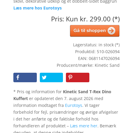
skovl, dekorative udklip og et dobbelt-sidet baggrun
Læs mere hos Eurotoys
Pris: Kun kr. 299.00 (*)
Lagerstatus: in stock (*)
Produktid: 510-026094
EAN: 0681147026094
Producent/mærke: Kinetic Sand
* Pris og information for
Kinetic Sand T-Rex Dino
Kuffert
er opdateret den 7. august 2026 med
information modtaget fra
Eurotoys
. Vi tager
forbehold for fejl, prisændringer og øvrige afvigelser
i det her anførte og de faktiske forhold hos
forhandleren af produktet –
Læs mere her
. Bemærk
desuden, at denne side indeholder