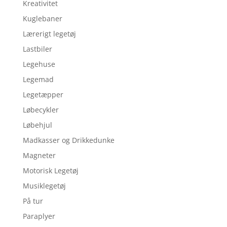
Kreativitet
Kuglebaner
Lærerigt legetøj
Lastbiler
Legehuse
Legemad
Legetæpper
Løbecykler
Løbehjul
Madkasser og Drikkedunke
Magneter
Motorisk Legetøj
Musiklegetøj
På tur
Paraplyer