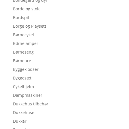
Bondegård og dyr
Borde og stole
Bordspil
Borge og Playsets
Børnecykel
Børnelamper
Børneseng
Børneure
Byggeklodser
Byggesæt
Cykelhjelm
Dampmaskiner
Dukkehus tilbehør
Dukkehuse
Dukker