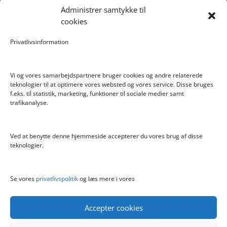
Administrer samtykke til
Forlængerkabel til håndkontrol 2×2 m.
cookies
Pokemon Skoletaske med 4 Dele
Privatlivsinformation
Hyggeligt fehjem med gyldent enhjørning
Vi og vores samarbejdspartnere bruger cookies og andre relaterede
teknologier til at optimere vores websted og vores service. Disse bruges
f.eks. til statistik, marketing, funktioner til sociale medier samt
Info
trafikanalyse.
Blog
Cookiepolitik (EU)
Ved at benytte denne hjemmeside accepterer du vores brug af disse
Kontakt
teknologier.
Om
Privatlivspolitik
Se vores
privatlivspolitik
og læs mere i vores
Accepter cookies