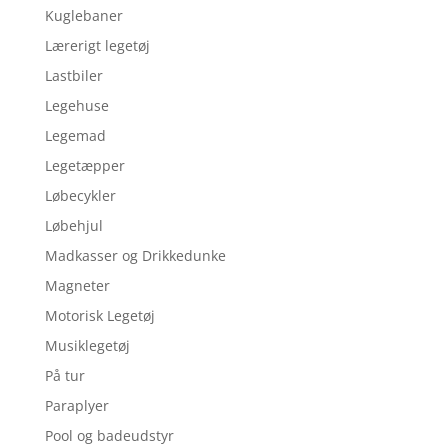
Kuglebaner
Lærerigt legetøj
Lastbiler
Legehuse
Legemad
Legetæpper
Løbecykler
Løbehjul
Madkasser og Drikkedunke
Magneter
Motorisk Legetøj
Musiklegetøj
På tur
Paraplyer
Pool og badeudstyr