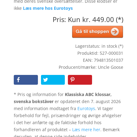
med deres svenske oversættelser. Disse klodser er
ikke
Læs mere hos Eurotoys
Pris: Kun kr. 449.00 (*)
Lagerstatus: in stock (*)
Produktid: 527-000031
EAN: 794813501037
Producent/mærke: Uncle Goose
* Pris og information for
Klassiska ABC klossar,
svenska bokstäver
er opdateret den 7. august 2026
med information modtaget fra
Eurotoys
. Vi tager
forbehold for fejl, prisændringer og øvrige afvigelser
i det her anførte og de faktiske forhold hos
forhandleren af produktet –
Læs mere her
. Bemærk
desuden, at denne side indeholder