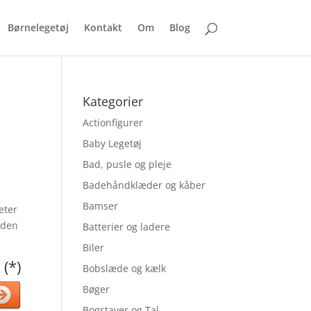
Børnelegetøj
Kontakt
Om
Blog
Kategorier
Actionfigurer
Baby Legetøj
Bad, pusle og pleje
Badehåndklæder og kåber
Bamser
eter
 den
Batterier og ladere
Biler
 (*)
Bobslæde og kælk
Bøger
Bogstaver og Tal