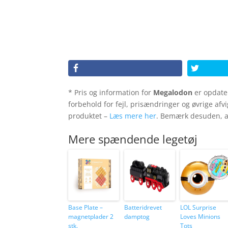
* Pris og information for
Megalodon
er opdate
forbehold for fejl, prisændringer og øvrige afv
produktet –
Læs mere her
. Bemærk desuden, at
Mere spændende legetøj
Base Plate –
Batteridrevet
LOL Surprise
magnetplader 2
damptog
Loves Minions
stk.
Tots