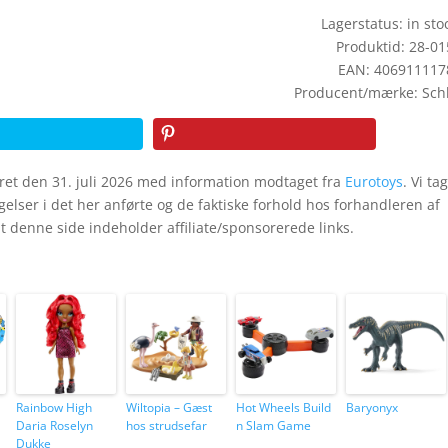
Lagerstatus: in stoc
Produktid: 28-0
EAN: 406911117
Producent/mærke: Sch
ret den 31. juli 2026 med information modtaget fra
Eurotoys
. Vi ta
igelser i det her anførte og de faktiske forhold hos forhandleren af
 denne side indeholder affiliate/sponsorerede links.
Rainbow High
Wiltopia – Gæst
Hot Wheels Build
Baryonyx
Daria Roselyn
hos strudsefar
n Slam Game
Dukke