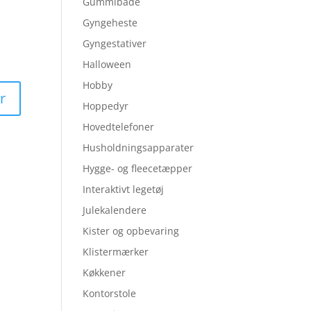
Gummibåde
Gyngeheste
Gyngestativer
Halloween
Hobby
Hoppedyr
Hovedtelefoner
Husholdningsapparater
Hygge- og fleecetæpper
Interaktivt legetøj
Julekalendere
Kister og opbevaring
Klistermærker
Køkkener
Kontorstole