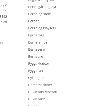
k (*)
Bondegård og dyr
15055
Borde og stole
8592
Bordspil
leich
Borge og Playsets
Børnecykel
Børnelamper
ger
Børneseng
Børneure
Byggeklodser
Byggesæt
Cykelhjelm
Dampmaskiner
Dukkehus tilbehør
Dukkehuse