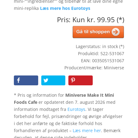
mini-“”ingredienser”” og tilbehør til at lave dine egne
mini-replika
Læs mere hos Eurotoys
Pris: Kun kr. 99.95 (*)
Lagerstatus: in stock (*)
Produktid: 522-531067
EAN: 0035051531067
Producent/mærke: Miniverse
* Pris og information for
Miniverse Make It Mini
Foods Cafe
er opdateret den 7. august 2026 med
information modtaget fra
Eurotoys
. Vi tager
forbehold for fejl, prisændringer og øvrige afvigelser
i det her anførte og de faktiske forhold hos
forhandleren af produktet –
Læs mere her
. Bemærk
desuden, at denne side indeholder