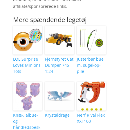
affiliate/sponsorerede links.
Mere spændende legetøj
LOL Surprise
Fjernstyret Cat
Justerbar bue
Loves Minions
Dumper 745
m. sugekop-
Tots
1:24
pile
Knæ-, albue-
Krystaldrage
Nerf Rival Flex
og
XXI 100
håndledsbesk