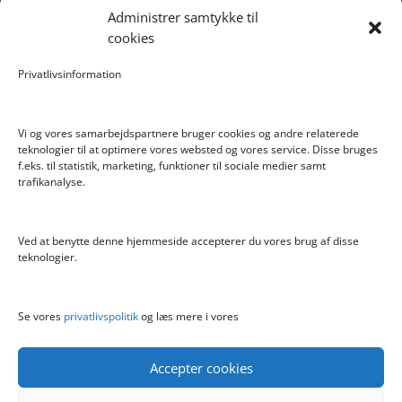
Administrer samtykke til
Forlængerkabel til håndkontrol 2×2 m.
cookies
Pokemon Skoletaske med 4 Dele
Privatlivsinformation
Hyggeligt fehjem med gyldent enhjørning
Vi og vores samarbejdspartnere bruger cookies og andre relaterede
teknologier til at optimere vores websted og vores service. Disse bruges
f.eks. til statistik, marketing, funktioner til sociale medier samt
Info
trafikanalyse.
Blog
Cookiepolitik (EU)
Ved at benytte denne hjemmeside accepterer du vores brug af disse
Kontakt
teknologier.
Om
Privatlivspolitik
Se vores
privatlivspolitik
og læs mere i vores
Accepter cookies