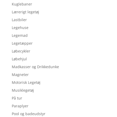
Kuglebaner
Lærerigt legetøj
Lastbiler
Legehuse
Legemad
Legetæpper
Løbecykler
Løbehjul
Madkasser og Drikkedunke
Magneter
Motorisk Legetøj
Musiklegetøj
På tur
Paraplyer
Pool og badeudstyr