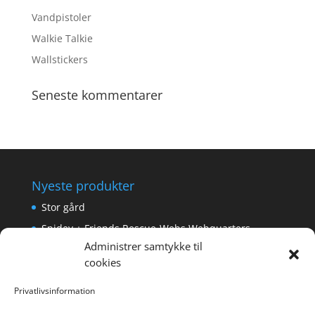
Vandpistoler
Walkie Talkie
Wallstickers
Seneste kommentarer
Nyeste produkter
Stor gård
Spidey + Friends Rescue-Webs Webquarters
Administrer samtykke til
Forlængerkabel til håndkontrol 2×2 m.
cookies
Pokemon Skoletaske med 4 Dele
Privatlivsinformation
Hyggeligt fehjem med gyldent enhjørning