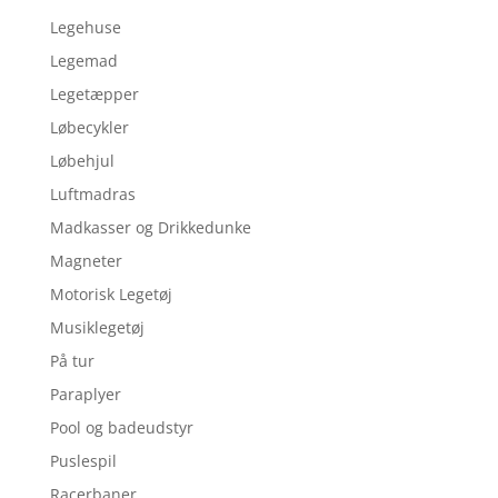
Legehuse
Legemad
Legetæpper
Løbecykler
Løbehjul
Luftmadras
Madkasser og Drikkedunke
Magneter
Motorisk Legetøj
Musiklegetøj
På tur
Paraplyer
Pool og badeudstyr
Puslespil
Racerbaner