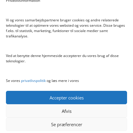
Privatlivsinformation
Bratz Stylin Dukke Cloe
Vi og vores samarbejdspartnere bruger cookies og andre relaterede
teknologier til at optimere vores websted og vores service. Disse bruges
f.eks. til statistik, marketing, funktioner til sociale medier samt
Info
trafikanalyse.
Blog
Cookiepolitik (EU)
Ved at benytte denne hjemmeside accepterer du vores brug af disse
Kontakt
teknologier.
Om
Privatlivspolitik
Se vores
privatlivspolitik
og læs mere i vores
Accepter cookies
Afvis
Se præferencer
Copyright boernelegetoej.dk