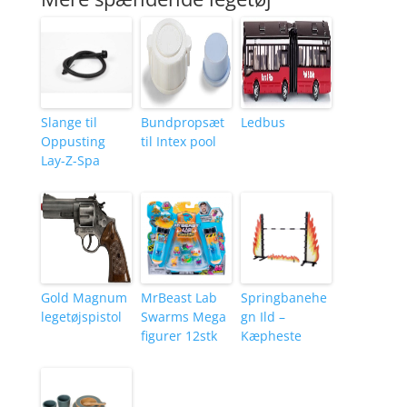
Slange til
Bundpropsæt
Ledbus
Oppusting
til Intex pool
Lay-Z-Spa
Gold Magnum
MrBeast Lab
Springbanehe
legetøjspistol
Swarms Mega
gn Ild –
figurer 12stk
Kæpheste