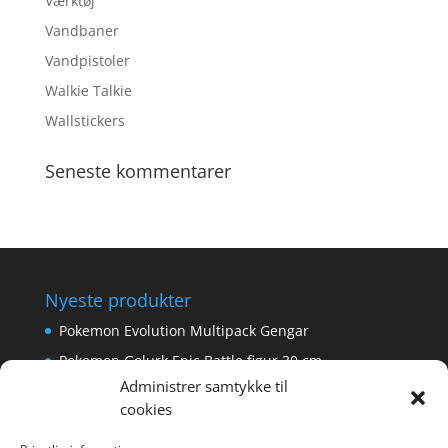
Værktøj
Vandbaner
Vandpistoler
Walkie Talkie
Wallstickers
Seneste kommentarer
Nyeste produkter
Pokemon Evolution Multipack Gengar
Pokemon Golurk Epic Battle figur 30 cm
Administrer samtykke til
Scalextric Digital -Easyfit Digital Plug
cookies
Care Bear Love-A-Lot ECO Bamse 36cm