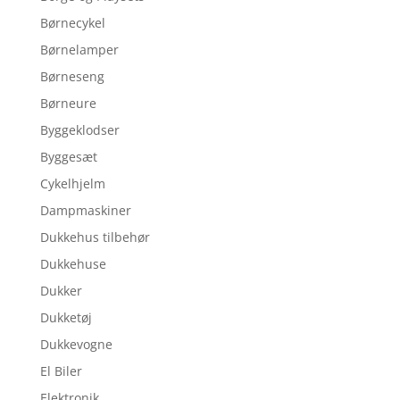
Børnecykel
Børnelamper
Børneseng
Børneure
Byggeklodser
Byggesæt
Cykelhjelm
Dampmaskiner
Dukkehus tilbehør
Dukkehuse
Dukker
Dukketøj
Dukkevogne
El Biler
Elektronik