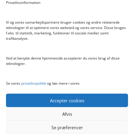
Privatlivsinformation
Hyggeligt fehjem med gyldent enhjørning
Vi og vores samarbejdspartnere bruger cookies og andre relaterede
teknologier til at optimere vores websted og vores service. Disse bruges
f.eks. til statistik, marketing, funktioner til sociale medier samt
Info
trafikanalyse.
Blog
Cookiepolitik (EU)
Ved at benytte denne hjemmeside accepterer du vores brug af disse
Kontakt
teknologier.
Om
Privatlivspolitik
Se vores
privatlivspolitik
og læs mere i vores
Accepter cookies
Afvis
Se præferencer
Copyright boernelegetoej.dk