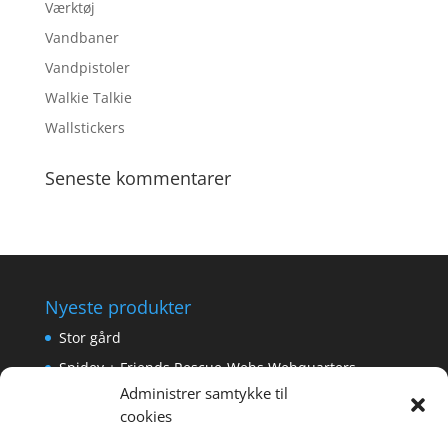
Værktøj
Vandbaner
Vandpistoler
Walkie Talkie
Wallstickers
Seneste kommentarer
Nyeste produkter
Stor gård
Spidey + Friends Rescue-Webs Webquarters
Administrer samtykke til
Forlængerkabel til håndkontrol 2×2 m.
cookies
Pokemon Skoletaske med 4 Dele