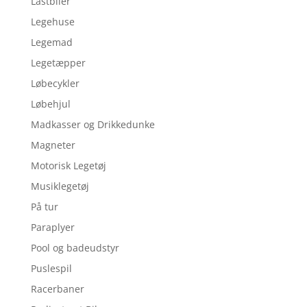
Lastbiler
Legehuse
Legemad
Legetæpper
Løbecykler
Løbehjul
Madkasser og Drikkedunke
Magneter
Motorisk Legetøj
Musiklegetøj
På tur
Paraplyer
Pool og badeudstyr
Puslespil
Racerbaner