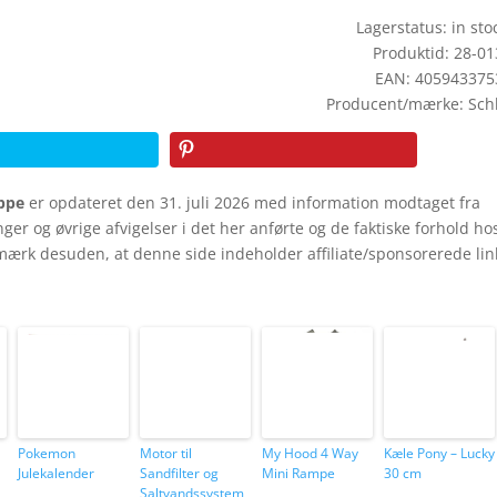
Lagerstatus: in stoc
Produktid: 28-0
EAN: 405943375
Producent/mærke: Sch
ppe
er opdateret den 31. juli 2026 med information modtaget fra
inger og øvrige afvigelser i det her anførte og de faktiske forhold ho
mærk desuden, at denne side indeholder affiliate/sponsorerede lin
Pokemon
Motor til
My Hood 4 Way
Kæle Pony – Lucky
Julekalender
Sandfilter og
Mini Rampe
30 cm
Saltvandssystem