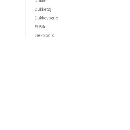
Dukker
Dukketøj
Dukkevogne
El Biler
Elektronik
Figurer
Fjernstyret Legetøj
Flyvemaskiner
Fodboldmål
Gåbiler
Gardiner
Gevær og Pistoler
Go-Kart
Gravemaskiner
Gulvtæppe