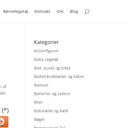
Børnelegetøj
Kontakt
Om
Blog
Kategorier
Actionfigurer
Baby Legetøj
Bad, pusle og pleje
Badehåndklæder og kåber
Bamser
n af
ske
Batterier og ladere
Biler
 (*)
Bobslæde og kælk
Bøger
Bogstaver og Tal