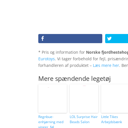
* Pris og information for
Norske fjordhesteho
Eurotoys
. Vi tager forbehold for fejl, prisændr
forhandleren af produktet –
Læs mere her
. Be
Mere spændende legetøj
Regnbue-
LOL Surprise Hair
Little Tikes
enhjørning med
Beads Salon
Arbejdsbænk
vinger, føl