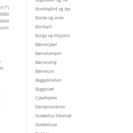
k (*)
Bondegård og dyr
13980
Borde og stole
3669
Bordspil
leich
Borge og Playsets
Børnecykel
Børnelamper
s
Børneseng
ks.
Børneure
Byggeklodser
Byggesæt
Cykelhjelm
Dampmaskiner
Dukkehus tilbehør
Dukkehuse