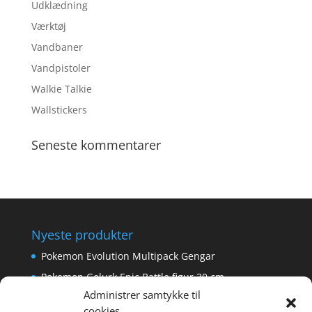
Udklædning
Værktøj
Vandbaner
Vandpistoler
Walkie Talkie
Wallstickers
Seneste kommentarer
Nyeste produkter
Pokemon Evolution Multipack Gengar
Pokemon Golurk Epic Battle figur 30 cm
Administrer samtykke til
Scalextric Digital -Easyfit Digital Plug
cookies