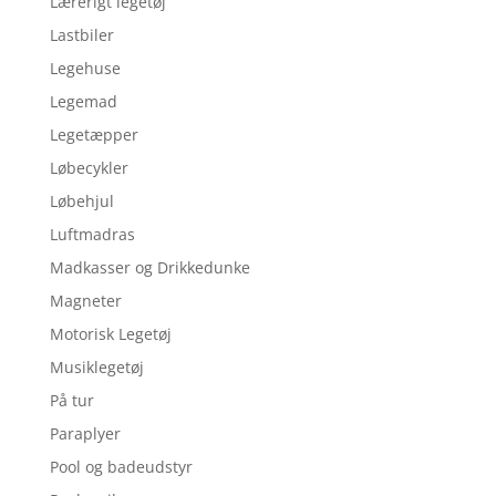
Lærerigt legetøj
Lastbiler
Legehuse
Legemad
Legetæpper
Løbecykler
Løbehjul
Luftmadras
Madkasser og Drikkedunke
Magneter
Motorisk Legetøj
Musiklegetøj
På tur
Paraplyer
Pool og badeudstyr