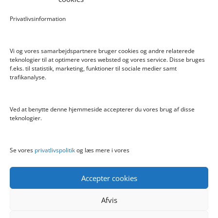
Care Bear Love-A-Lot ECO Bamse 36cm
Privatlivsinformation
Bratz Stylin Dukke Cloe
Vi og vores samarbejdspartnere bruger cookies og andre relaterede
teknologier til at optimere vores websted og vores service. Disse bruges
f.eks. til statistik, marketing, funktioner til sociale medier samt
Info
trafikanalyse.
Blog
Cookiepolitik (EU)
Ved at benytte denne hjemmeside accepterer du vores brug af disse
Kontakt
teknologier.
Om
Privatlivspolitik
Se vores
privatlivspolitik
og læs mere i vores
Accepter cookies
Afvis