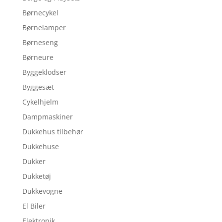
Børnecykel
Børnelamper
Børneseng
Børneure
Byggeklodser
Byggesæt
Cykelhjelm
Dampmaskiner
Dukkehus tilbehør
Dukkehuse
Dukker
Dukketøj
Dukkevogne
El Biler
Elektronik