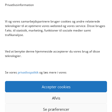
Privatlivsinformation
Hyggeligt fehjem med gyldent enhjørning
Vi og vores samarbejdspartnere bruger cookies og andre relaterede
teknologier til at optimere vores websted og vores service. Disse bruges
f.eks. til statistik, marketing, funktioner til sociale medier samt
Info
trafikanalyse.
Blog
Cookiepolitik (EU)
Ved at benytte denne hjemmeside accepterer du vores brug af disse
Kontakt
teknologier.
Om
Privatlivspolitik
Se vores
privatlivspolitik
og læs mere i vores
Accepter cookies
Afvis
Se præferencer