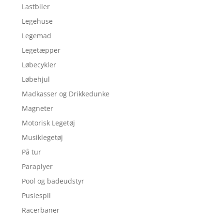
Lastbiler
Legehuse
Legemad
Legetæpper
Løbecykler
Løbehjul
Madkasser og Drikkedunke
Magneter
Motorisk Legetøj
Musiklegetøj
På tur
Paraplyer
Pool og badeudstyr
Puslespil
Racerbaner