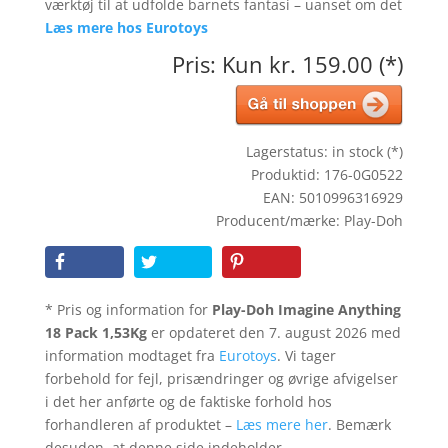
værktøj til at udfolde barnets fantasi – uanset om det
Læs mere hos Eurotoys
Pris: Kun kr. 159.00 (*)
Lagerstatus: in stock (*)
Produktid: 176-0G0522
EAN: 5010996316929
Producent/mærke: Play-Doh
* Pris og information for
Play-Doh Imagine Anything
18 Pack 1,53Kg
er opdateret den 7. august 2026 med
information modtaget fra
Eurotoys
. Vi tager
forbehold for fejl, prisændringer og øvrige afvigelser
i det her anførte og de faktiske forhold hos
forhandleren af produktet –
Læs mere her
. Bemærk
desuden, at denne side indeholder