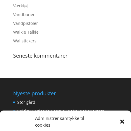
Værktøj
Vandbaner
Vandpistoler
Walkie Talkie
Wallstickers
Seneste kommentarer
Nyeste produkter
Stor gård
Spidey + Friends Rescue-Webs Webquarters
Administrer samtykke til
Forlængerkabel til håndkontrol 2×2 m.
cookies
Pokemon Skoletaske med 4 Dele