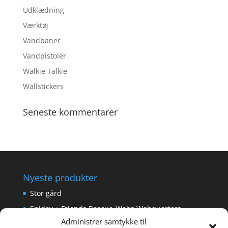
Udklædning
Værktøj
Vandbaner
Vandpistoler
Walkie Talkie
Wallstickers
Seneste kommentarer
Nyeste produkter
Stor gård
Spidey + Friends Rescue-Webs Webquarters
Administrer samtykke til
Forlængerkabel til håndkontrol 2×2 m.