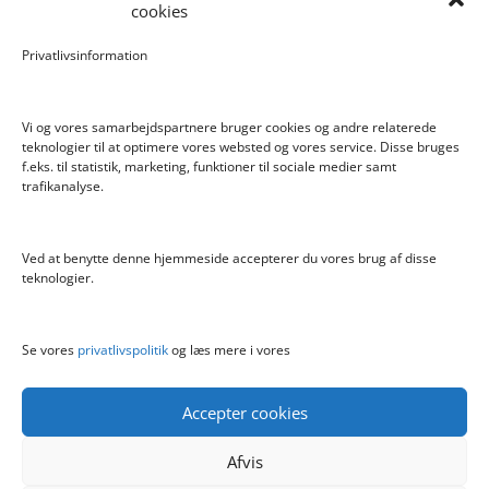
cookies
Pokemon Skoletaske med 4 Dele
Privatlivsinformation
Hyggeligt fehjem med gyldent enhjørning
Vi og vores samarbejdspartnere bruger cookies og andre relaterede
teknologier til at optimere vores websted og vores service. Disse bruges
f.eks. til statistik, marketing, funktioner til sociale medier samt
Info
trafikanalyse.
Blog
Cookiepolitik (EU)
Ved at benytte denne hjemmeside accepterer du vores brug af disse
Kontakt
teknologier.
Om
Privatlivspolitik
Se vores
privatlivspolitik
og læs mere i vores
Accepter cookies
Afvis