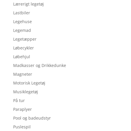
Lærerigt legetøj
Lastbiler
Legehuse
Legemad
Legetæpper
Løbecykler
Løbehjul
Madkasser og Drikkedunke
Magneter
Motorisk Legetøj
Musiklegetøj
På tur
Paraplyer
Pool og badeudstyr
Puslespil