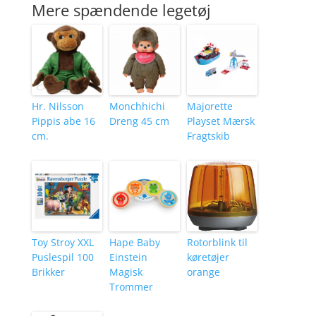
Mere spændende legetøj
Hr. Nilsson
Monchhichi
Majorette
Pippis abe 16
Dreng 45 cm
Playset Mærsk
cm.
Fragtskib
Toy Stroy XXL
Hape Baby
Rotorblink til
Puslespil 100
Einstein
køretøjer
Brikker
Magisk
orange
Trommer