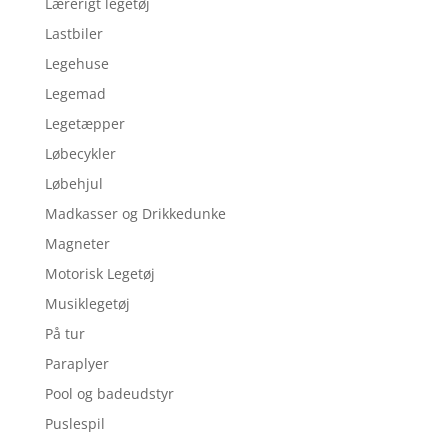
Lærerigt legetøj
Lastbiler
Legehuse
Legemad
Legetæpper
Løbecykler
Løbehjul
Madkasser og Drikkedunke
Magneter
Motorisk Legetøj
Musiklegetøj
På tur
Paraplyer
Pool og badeudstyr
Puslespil