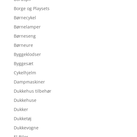
Borge og Playsets
Børnecykel
Børnelamper
Børneseng
Børneure
Byggeklodser
Byggesæt
Cykelhjelm
Dampmaskiner
Dukkehus tilbehør
Dukkehuse
Dukker
Dukketøj
Dukkevogne
El Biler