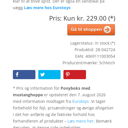
klar til at blive spist. Der er også en vandskål på
vægg
Læs mere hos Eurotoys
Pris: Kun kr. 229.00 (*)
Lagerstatus: in stock (*)
Produktid: 28-042724
EAN: 4069111003054
Producent/mærke: Schleich
* Pris og information for
Ponyboks med
mustanghoppe
er opdateret den 7. august 2026
med information modtaget fra
Eurotoys
. Vi tager
forbehold for fejl, prisændringer og øvrige afvigelser
i det her anførte og de faktiske forhold hos
forhandleren af produktet –
Læs mere her
. Bemærk
desuden, at denne side indeholder