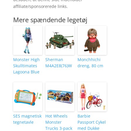
affiliate/sponsorerede links.
Mere spændende legetøj
Monster High
Sherman
Monchhichi
Skulltimates
M4A2E8(76)W
dreng, 80 cm
Lagoona Blue
SES magnetisk
Hot Wheels
Barbie
tegnetavle
Monster
Passport Cykel
Trucks 3-pack
med Dukke