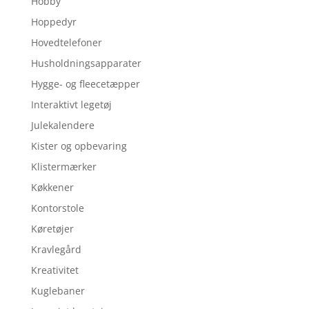
Hobby
Hoppedyr
Hovedtelefoner
Husholdningsapparater
Hygge- og fleecetæpper
Interaktivt legetøj
Julekalendere
Kister og opbevaring
Klistermærker
Køkkener
Kontorstole
Køretøjer
Kravlegård
Kreativitet
Kuglebaner