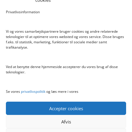
cookies
Pokemon Skoletaske med 4 Dele
Privatlivsinformation
Hyggeligt fehjem med gyldent enhjørning
Vi og vores samarbejdspartnere bruger cookies og andre relaterede
teknologier til at optimere vores websted og vores service. Disse bruges
f.eks. til statistik, marketing, funktioner til sociale medier samt
Info
trafikanalyse.
Blog
Cookiepolitik (EU)
Ved at benytte denne hjemmeside accepterer du vores brug af disse
Kontakt
teknologier.
Om
Privatlivspolitik
Se vores
privatlivspolitik
og læs mere i vores
Accepter cookies
Afvis