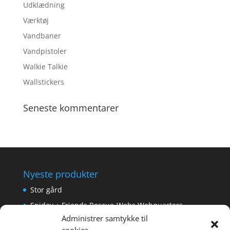
Udklædning
Værktøj
Vandbaner
Vandpistoler
Walkie Talkie
Wallstickers
Seneste kommentarer
Nyeste produkter
Stor gård
Spidey + Friends Rescue-Webs Webquarters
Administrer samtykke til
Forlængerkabel til håndkontrol 2×2 m.