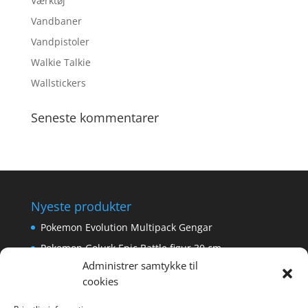
Værktøj
Vandbaner
Vandpistoler
Walkie Talkie
Wallstickers
Seneste kommentarer
Nyeste produkter
Pokemon Evolution Multipack Gengar
Pokemon Golurk Epic Battle figur 30 cm
Administrer samtykke til
Scalextric Digital -Easyfit Digital Plug
cookies
Care Bear Love-A-Lot ECO Bamse 36cm