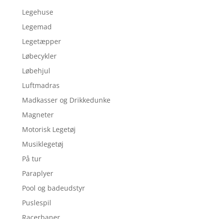
Legehuse
Legemad
Legetæpper
Løbecykler
Løbehjul
Luftmadras
Madkasser og Drikkedunke
Magneter
Motorisk Legetøj
Musiklegetøj
På tur
Paraplyer
Pool og badeudstyr
Puslespil
Racerbaner