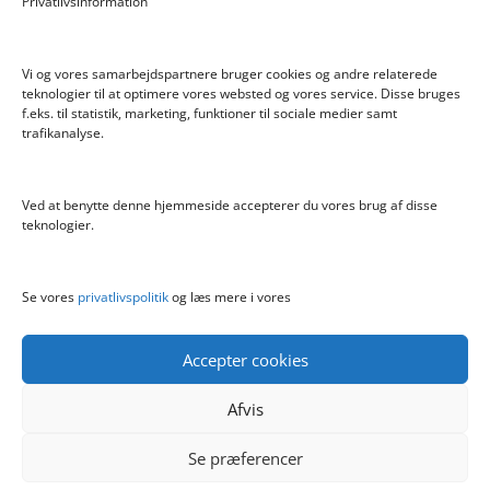
Privatlivsinformation
Bratz Stylin Dukke Cloe
Vi og vores samarbejdspartnere bruger cookies og andre relaterede
teknologier til at optimere vores websted og vores service. Disse bruges
f.eks. til statistik, marketing, funktioner til sociale medier samt
Info
trafikanalyse.
Blog
Cookiepolitik (EU)
Ved at benytte denne hjemmeside accepterer du vores brug af disse
Kontakt
teknologier.
Om
Privatlivspolitik
Se vores
privatlivspolitik
og læs mere i vores
Accepter cookies
Afvis
Se præferencer
Copyright boernelegetoej.dk