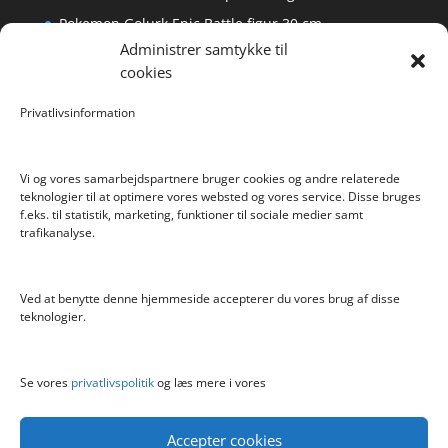
Pokemon Golurk Epic Battle figur 30 cm
Administrer samtykke til
Scalextric Digital -Easyfit Digital Plug
cookies
Care Bear Love-A-Lot ECO Bamse 36cm
Privatlivsinformation
Bratz Stylin Dukke Cloe
Vi og vores samarbejdspartnere bruger cookies og andre relaterede
teknologier til at optimere vores websted og vores service. Disse bruges
f.eks. til statistik, marketing, funktioner til sociale medier samt
Info
trafikanalyse.
Blog
Cookiepolitik (EU)
Ved at benytte denne hjemmeside accepterer du vores brug af disse
Kontakt
teknologier.
Om
Privatlivspolitik
Se vores
privatlivspolitik
og læs mere i vores
Accepter cookies