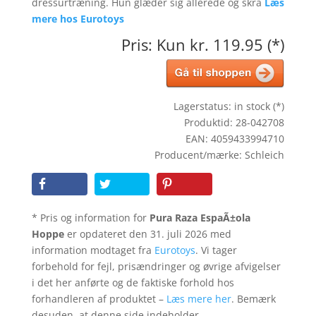
dressurtræning. Hun glæder sig allerede og skra
Læs
mere hos Eurotoys
Pris: Kun kr. 119.95 (*)
Lagerstatus: in stock (*)
Produktid: 28-042708
EAN: 4059433994710
Producent/mærke: Schleich
* Pris og information for
Pura Raza EspaÃ±ola
Hoppe
er opdateret den 31. juli 2026 med
information modtaget fra
Eurotoys
. Vi tager
forbehold for fejl, prisændringer og øvrige afvigelser
i det her anførte og de faktiske forhold hos
forhandleren af produktet –
Læs mere her
. Bemærk
desuden, at denne side indeholder