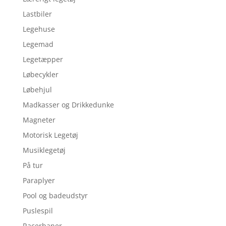
Lastbiler
Legehuse
Legemad
Legetæpper
Løbecykler
Løbehjul
Madkasser og Drikkedunke
Magneter
Motorisk Legetøj
Musiklegetøj
På tur
Paraplyer
Pool og badeudstyr
Puslespil
Racerbaner