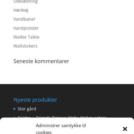
Udklædning
Værktøj
Vandbaner
Vandpistoler
Walkie Talkie
Wallstickers
Seneste kommentarer
Nyeste produkter
Stor gård
Spidey + Friends Rescue-Webs Webquarters
Administrer samtykke til
Forlængerkabel til håndkontrol 2×2 m.
cookies