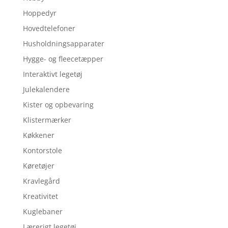
Hoppedyr
Hovedtelefoner
Husholdningsapparater
Hygge- og fleecetæpper
Interaktivt legetøj
Julekalendere
Kister og opbevaring
Klistermærker
Køkkener
Kontorstole
Køretøjer
Kravlegård
Kreativitet
Kuglebaner
Lærerigt legetøj