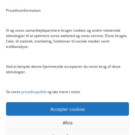
Pokemon Skoletaske med 4 Dele
Privatlivsinformation
Hyggeligt fehjem med gyldent enhjørning
Vi og vores samarbejdspartnere bruger cookies og andre relaterede
teknologier til at optimere vores websted og vores service. Disse bruges
f.eks. til statistik, marketing, funktioner til sociale medier samt
Info
trafikanalyse.
Blog
Cookiepolitik (EU)
Ved at benytte denne hjemmeside accepterer du vores brug af disse
Kontakt
teknologier.
Om
Privatlivspolitik
Se vores
privatlivspolitik
og læs mere i vores
Accepter cookies
Afvis