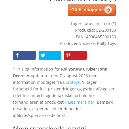
Lagerstatus: in stock (*)
Produktid: 52-200160
EAN: 4006485200160
Producent/mærke: Rolly Toys
* Pris og information for
RollySnow Cruiser John
Deere
er opdateret den 7. august 2026 med
information modtaget fra
Eurotoys
. Vi tager
forbehold for fejl, prisændringer og øvrige afvigelser
i det her anførte og de faktiske forhold hos
forhandleren af produktet –
Læs mere her
. Bemærk
desuden, at denne side indeholder
affiliate/sponsorerede links.
Mere spændende legetøj