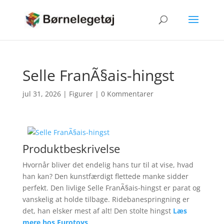
Selle FranÃ§ais-hingst
jul 31, 2026
|
Figurer
|
0 Kommentarer
Produktbeskrivelse
Hvornår bliver det endelig hans tur til at vise, hvad
han kan? Den kunstfærdigt flettede manke sidder
perfekt. Den livlige Selle FranÃ§ais-hingst er parat og
vanskelig at holde tilbage. Ridebanespringning er
det, han elsker mest af alt! Den stolte hingst
Læs
mere hos Eurotoys