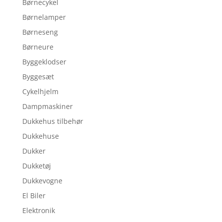
Børnecykel
Børnelamper
Børneseng
Børneure
Byggeklodser
Byggesæt
Cykelhjelm
Dampmaskiner
Dukkehus tilbehør
Dukkehuse
Dukker
Dukketøj
Dukkevogne
El Biler
Elektronik