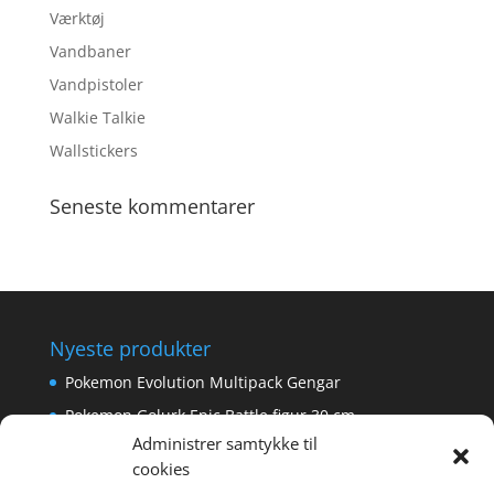
Værktøj
Vandbaner
Vandpistoler
Walkie Talkie
Wallstickers
Seneste kommentarer
Nyeste produkter
Pokemon Evolution Multipack Gengar
Pokemon Golurk Epic Battle figur 30 cm
Administrer samtykke til
Scalextric Digital -Easyfit Digital Plug
cookies
Care Bear Love-A-Lot ECO Bamse 36cm