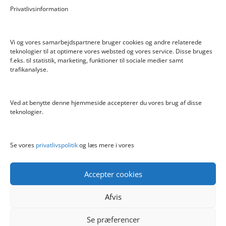
Privatlivsinformation
Bratz Stylin Dukke Cloe
Vi og vores samarbejdspartnere bruger cookies og andre relaterede
teknologier til at optimere vores websted og vores service. Disse bruges
f.eks. til statistik, marketing, funktioner til sociale medier samt
Info
trafikanalyse.
Blog
Cookiepolitik (EU)
Ved at benytte denne hjemmeside accepterer du vores brug af disse
Kontakt
teknologier.
Om
Privatlivspolitik
Se vores
privatlivspolitik
og læs mere i vores
Accepter cookies
Afvis
Se præferencer