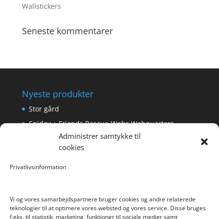
Wallstickers
Seneste kommentarer
Nyeste produkter
Stor gård
Spidey + Friends Rescue-Webs Webquarters
Administrer samtykke til
Forlængerkabel til håndkontrol 2×2 m.
cookies
Pokemon Skoletaske med 4 Dele
Privatlivsinformation
Hyggeligt fehjem med gyldent enhjørning
Vi og vores samarbejdspartnere bruger cookies og andre relaterede
teknologier til at optimere vores websted og vores service. Disse bruges
f.eks. til statistik, marketing, funktioner til sociale medier samt