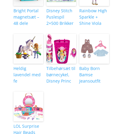
Bright Portal
Disney Stitch
Rainbow High
magnetsæt –
Puslespil
Sparkle +
48 dele
2×500 Brikker
Shine Viola
Heldig
Tilbehørsæt til
Baby Born
lavendel med
børnecykel,
Bamse
fe
Disney Princ
Jeansoutfit
LOL Surprise
Hair Beads