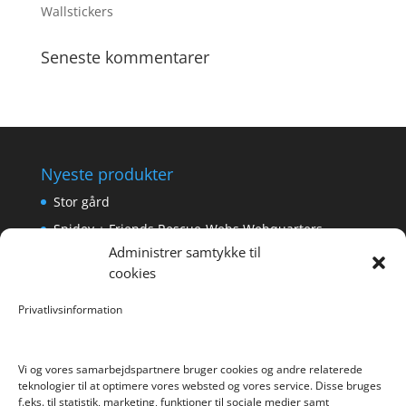
Wallstickers
Seneste kommentarer
Nyeste produkter
Stor gård
Spidey + Friends Rescue-Webs Webquarters
Administrer samtykke til
Forlængerkabel til håndkontrol 2×2 m.
cookies
Pokemon Skoletaske med 4 Dele
Privatlivsinformation
Hyggeligt fehjem med gyldent enhjørning
Vi og vores samarbejdspartnere bruger cookies og andre relaterede
teknologier til at optimere vores websted og vores service. Disse bruges
f.eks. til statistik, marketing, funktioner til sociale medier samt