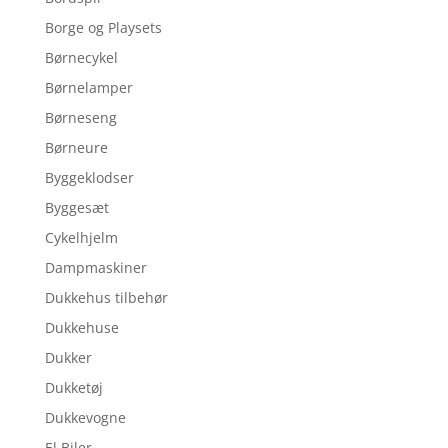
Borge og Playsets
Børnecykel
Børnelamper
Børneseng
Børneure
Byggeklodser
Byggesæt
Cykelhjelm
Dampmaskiner
Dukkehus tilbehør
Dukkehuse
Dukker
Dukketøj
Dukkevogne
El Biler