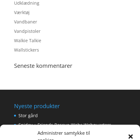
Udklædning
Værktøj
Vandbaner
Vandpistoler
Walkie Talkie
Wallstickers
Seneste kommentarer
Nyeste produkter
Stor gård
Spidey + Friends Rescue-Webs Webquarters
Administrer samtykke til
Forlængerkabel til håndkontrol 2×2 m.