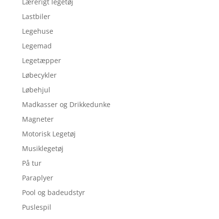
Lærerigt legetøj
Lastbiler
Legehuse
Legemad
Legetæpper
Løbecykler
Løbehjul
Madkasser og Drikkedunke
Magneter
Motorisk Legetøj
Musiklegetøj
På tur
Paraplyer
Pool og badeudstyr
Puslespil