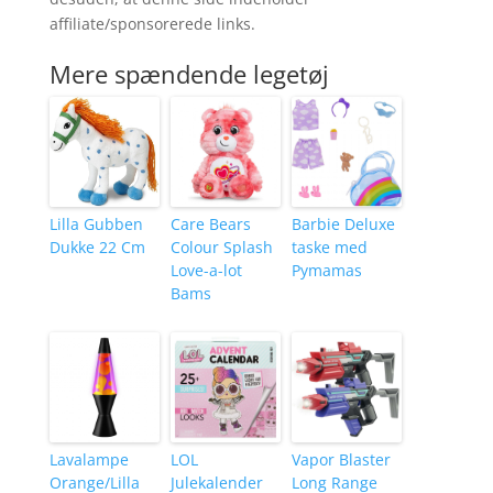
affiliate/sponsorerede links.
Mere spændende legetøj
Lilla Gubben
Care Bears
Barbie Deluxe
Dukke 22 Cm
Colour Splash
taske med
Love-a-lot
Pymamas
Bams
Lavalampe
LOL
Vapor Blaster
Orange/Lilla
Julekalender
Long Range