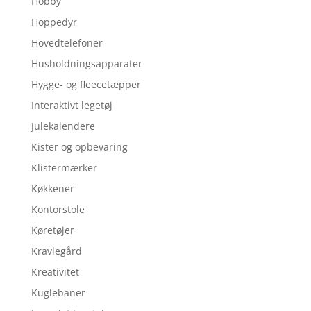
Hobby
Hoppedyr
Hovedtelefoner
Husholdningsapparater
Hygge- og fleecetæpper
Interaktivt legetøj
Julekalendere
Kister og opbevaring
Klistermærker
Køkkener
Kontorstole
Køretøjer
Kravlegård
Kreativitet
Kuglebaner