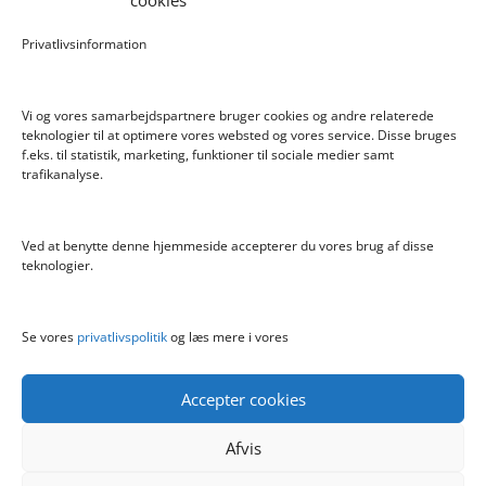
cookies
Pokemon Skoletaske med 4 Dele
Privatlivsinformation
Hyggeligt fehjem med gyldent enhjørning
Vi og vores samarbejdspartnere bruger cookies og andre relaterede
teknologier til at optimere vores websted og vores service. Disse bruges
f.eks. til statistik, marketing, funktioner til sociale medier samt
Info
trafikanalyse.
Blog
Cookiepolitik (EU)
Ved at benytte denne hjemmeside accepterer du vores brug af disse
Kontakt
teknologier.
Om
Privatlivspolitik
Se vores
privatlivspolitik
og læs mere i vores
Accepter cookies
Afvis