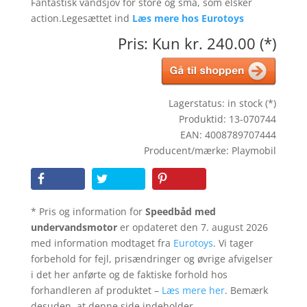
Fantastisk vandsjov for store og små, som elsker
action.Legesættet ind
Læs mere hos Eurotoys
Pris: Kun kr. 240.00 (*)
Lagerstatus: in stock (*)
Produktid: 13-070744
EAN: 4008789707444
Producent/mærke: Playmobil
* Pris og information for
Speedbåd med
undervandsmotor
er opdateret den 7. august 2026
med information modtaget fra
Eurotoys
. Vi tager
forbehold for fejl, prisændringer og øvrige afvigelser
i det her anførte og de faktiske forhold hos
forhandleren af produktet –
Læs mere her
. Bemærk
desuden, at denne side indeholder