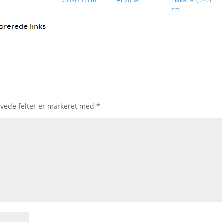
GOKU 17cm
Arizona
Plakat 91,5×61
cm
vede felter er markeret med
*