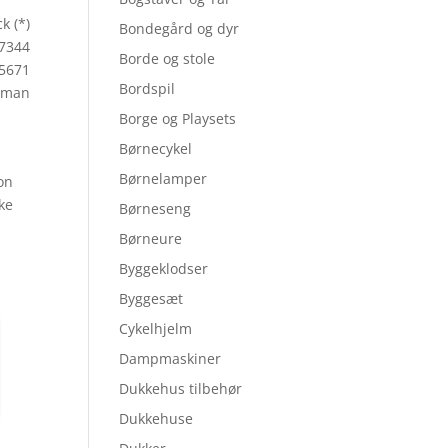
k (*)
Bondegård og dyr
E7344
Borde og stole
5671
Bordspil
rman
Borge og Playsets
Børnecykel
Børnelamper
on
ske
Børneseng
Børneure
Byggeklodser
Byggesæt
Cykelhjelm
Dampmaskiner
Dukkehus tilbehør
Dukkehuse