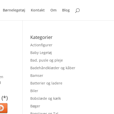
Børnelegetøj
Kontakt
Om
Blog
Kategorier
Actionfigurer
Baby Legetøj
Bad, pusle og pleje
Badehåndklæder og kåber
Bamser
en
d
Batterier og ladere
Biler
 (*)
Bobslæde og kælk
Bøger
Bogstaver og Tal