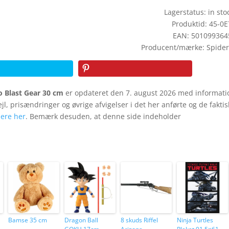
Lagerstatus: in stoc
Produktid: 45-0
EAN: 501099364
Producent/mærke: Spide
 Blast Gear 30 cm
er opdateret den 7. august 2026 med informati
fejl, prisændringer og øvrige afvigelser i det her anførte og de fakti
ere her
. Bemærk desuden, at denne side indeholder
Bamse 35 cm
Dragon Ball
8 skuds Riffel
Ninja Turtles