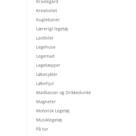
Kravlegård
Kreativitet
Kuglebaner
Lærerigt legetøj
Lastbiler
Legehuse
Legemad
Legetæpper
Løbecykler
Løbehjul
Madkasser og Drikkedunke
Magneter
Motorisk Legetøj
Musiklegetøj
På tur