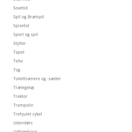
Sovetid
Spil og Brætspil
Spisetid
Sport og spil
Stylter
Tapet
Telte
Tog
Toilettrænere og -sæder
Trælegetøj
Traktor
Trampolin
Trehjulet cykel
Udendørs
Udklædning