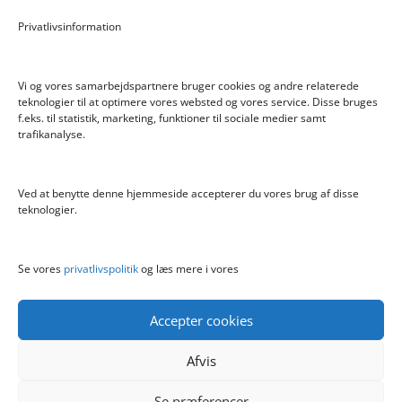
Pokemon Skoletaske med 4 Dele
Privatlivsinformation
Hyggeligt fehjem med gyldent enhjørning
Vi og vores samarbejdspartnere bruger cookies og andre relaterede
teknologier til at optimere vores websted og vores service. Disse bruges
f.eks. til statistik, marketing, funktioner til sociale medier samt
Info
trafikanalyse.
Blog
Cookiepolitik (EU)
Ved at benytte denne hjemmeside accepterer du vores brug af disse
Kontakt
teknologier.
Om
Privatlivspolitik
Se vores
privatlivspolitik
og læs mere i vores
Accepter cookies
Afvis
Se præferencer