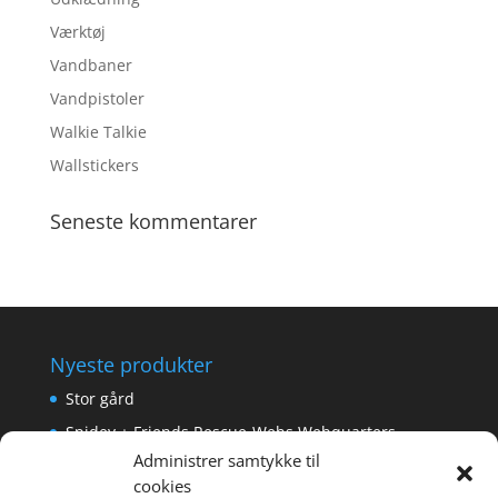
Værktøj
Vandbaner
Vandpistoler
Walkie Talkie
Wallstickers
Seneste kommentarer
Nyeste produkter
Stor gård
Spidey + Friends Rescue-Webs Webquarters
Administrer samtykke til
Forlængerkabel til håndkontrol 2×2 m.
cookies