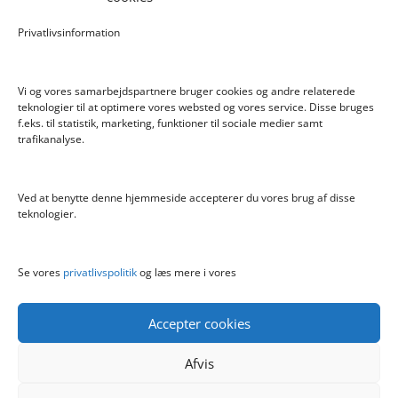
Pokemon Skoletaske med 4 Dele
Privatlivsinformation
Hyggeligt fehjem med gyldent enhjørning
Vi og vores samarbejdspartnere bruger cookies og andre relaterede
teknologier til at optimere vores websted og vores service. Disse bruges
f.eks. til statistik, marketing, funktioner til sociale medier samt
Info
trafikanalyse.
Blog
Cookiepolitik (EU)
Ved at benytte denne hjemmeside accepterer du vores brug af disse
Kontakt
teknologier.
Om
Privatlivspolitik
Se vores
privatlivspolitik
og læs mere i vores
Accepter cookies
Afvis