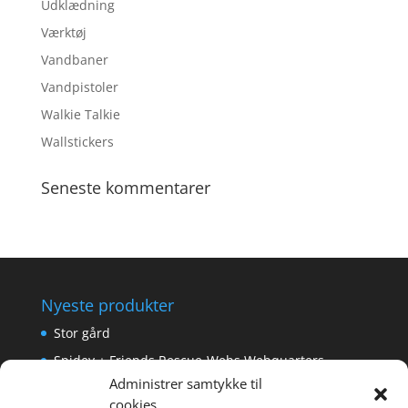
Udklædning
Værktøj
Vandbaner
Vandpistoler
Walkie Talkie
Wallstickers
Seneste kommentarer
Nyeste produkter
Stor gård
Spidey + Friends Rescue-Webs Webquarters
Administrer samtykke til
Forlængerkabel til håndkontrol 2×2 m.
cookies