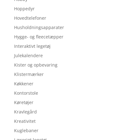
Hoppedyr
Hovedtelefoner
Husholdningsapparater
Hygge- og fleecetæpper
Interaktivt legetøj
Julekalendere
Kister og opbevaring
Klistermærker
Køkkener
Kontorstole
Køretøjer
Kravlegård
Kreativitet
Kuglebaner
Lærerigt legetøj