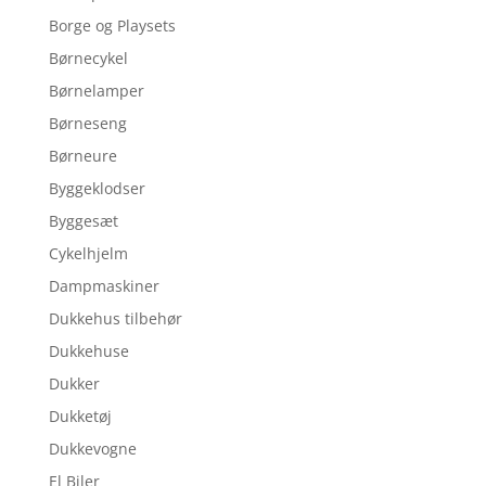
Borge og Playsets
Børnecykel
Børnelamper
Børneseng
Børneure
Byggeklodser
Byggesæt
Cykelhjelm
Dampmaskiner
Dukkehus tilbehør
Dukkehuse
Dukker
Dukketøj
Dukkevogne
El Biler