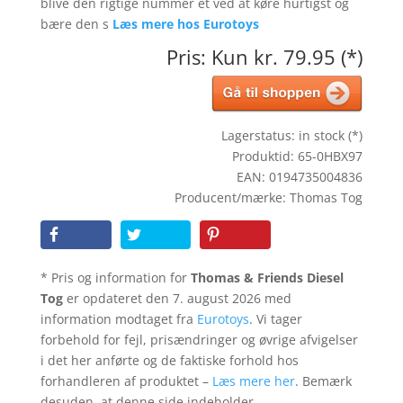
blive den rigtige nummer et ved at køre hurtigst og
bære den s
Læs mere hos Eurotoys
Pris: Kun kr. 79.95 (*)
Lagerstatus: in stock (*)
Produktid: 65-0HBX97
EAN: 0194735004836
Producent/mærke: Thomas Tog
* Pris og information for
Thomas & Friends Diesel
Tog
er opdateret den 7. august 2026 med
information modtaget fra
Eurotoys
. Vi tager
forbehold for fejl, prisændringer og øvrige afvigelser
i det her anførte og de faktiske forhold hos
forhandleren af produktet –
Læs mere her
. Bemærk
desuden, at denne side indeholder