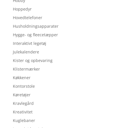
Hobby
Hoppedyr
Hovedtelefoner
Husholdningsapparater
Hygge- og fleecetæpper
Interaktivt legetøj
Julekalendere
Kister og opbevaring
Klistermærker
Køkkener
Kontorstole
Køretøjer
Kravlegård
Kreativitet
Kuglebaner