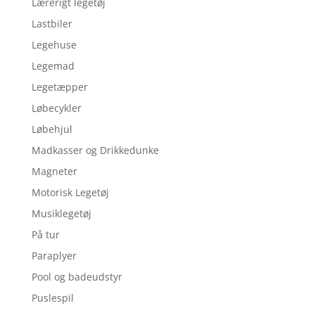
Lærerigt legetøj
Lastbiler
Legehuse
Legemad
Legetæpper
Løbecykler
Løbehjul
Madkasser og Drikkedunke
Magneter
Motorisk Legetøj
Musiklegetøj
På tur
Paraplyer
Pool og badeudstyr
Puslespil