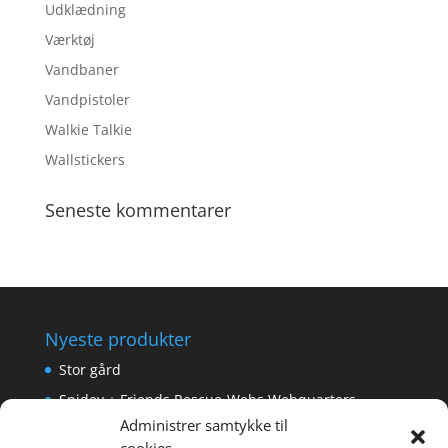
Udklædning
Værktøj
Vandbaner
Vandpistoler
Walkie Talkie
Wallstickers
Seneste kommentarer
Nyeste produkter
Stor gård
Spidey + Friends Rescue-Webs Webquarters
Administrer samtykke til
Forlængerkabel til håndkontrol 2×2 m.