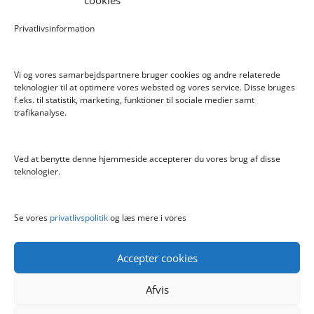
cookies
Pokemon Skoletaske med 4 Dele
Privatlivsinformation
Hyggeligt fehjem med gyldent enhjørning
Vi og vores samarbejdspartnere bruger cookies og andre relaterede
teknologier til at optimere vores websted og vores service. Disse bruges
f.eks. til statistik, marketing, funktioner til sociale medier samt
Info
trafikanalyse.
Blog
Cookiepolitik (EU)
Ved at benytte denne hjemmeside accepterer du vores brug af disse
Kontakt
teknologier.
Om
Privatlivspolitik
Se vores
privatlivspolitik
og læs mere i vores
Accepter cookies
Afvis