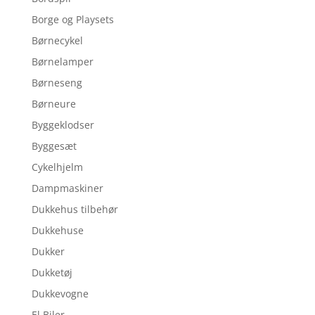
Borge og Playsets
Børnecykel
Børnelamper
Børneseng
Børneure
Byggeklodser
Byggesæt
Cykelhjelm
Dampmaskiner
Dukkehus tilbehør
Dukkehuse
Dukker
Dukketøj
Dukkevogne
El Biler