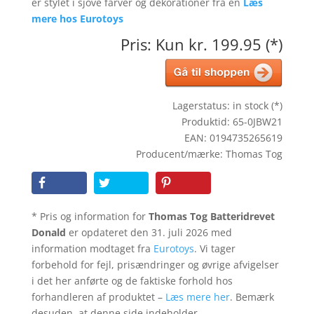
er stylet i sjove farver og dekorationer fra en
Læs
mere hos Eurotoys
Pris: Kun kr. 199.95 (*)
Lagerstatus: in stock (*)
Produktid: 65-0JBW21
EAN: 0194735265619
Producent/mærke: Thomas Tog
* Pris og information for
Thomas Tog Batteridrevet
Donald
er opdateret den 31. juli 2026 med
information modtaget fra
Eurotoys
. Vi tager
forbehold for fejl, prisændringer og øvrige afvigelser
i det her anførte og de faktiske forhold hos
forhandleren af produktet –
Læs mere her
. Bemærk
desuden, at denne side indeholder