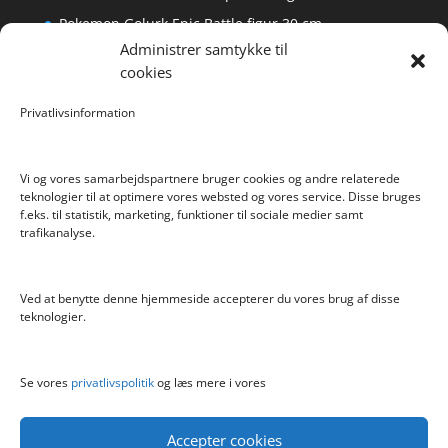
Pokemon Golurk Epic Battle figur 30 cm
Administrer samtykke til
Scalextric Digital -Easyfit Digital Plug
cookies
Care Bear Love-A-Lot ECO Bamse 36cm
Privatlivsinformation
Bratz Stylin Dukke Cloe
Vi og vores samarbejdspartnere bruger cookies og andre relaterede
teknologier til at optimere vores websted og vores service. Disse bruges
f.eks. til statistik, marketing, funktioner til sociale medier samt
Info
trafikanalyse.
Blog
Cookiepolitik (EU)
Ved at benytte denne hjemmeside accepterer du vores brug af disse
Kontakt
teknologier.
Om
Privatlivspolitik
Se vores
privatlivspolitik
og læs mere i vores
Accepter cookies