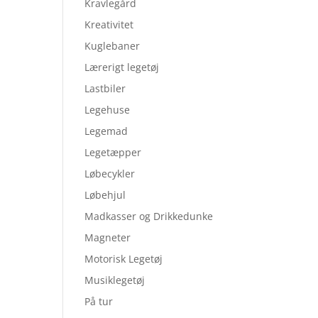
Kravlegård
Kreativitet
Kuglebaner
Lærerigt legetøj
Lastbiler
Legehuse
Legemad
Legetæpper
Løbecykler
Løbehjul
Madkasser og Drikkedunke
Magneter
Motorisk Legetøj
Musiklegetøj
På tur