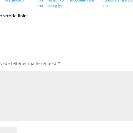
Skateboard
trommesæt m 5
McQueen WGP
Pumba Bamse 25
trommer og lys
cm
vede felter er markeret med
*