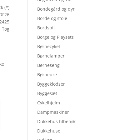
k (*)
Bondegård og dyr
JDF26
Borde og stole
2425
Bordspil
 Tog
Borge og Playsets
Børnecykel
Børnelamper
ske
Børneseng
Børneure
Byggeklodser
Byggesæt
Cykelhjelm
Dampmaskiner
Dukkehus tilbehør
Dukkehuse